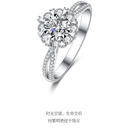
时光交错，生命交织
纷繁明艳绽于指尖