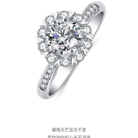
璀璨光芒亘古不变
爱你护你的心永不消逝