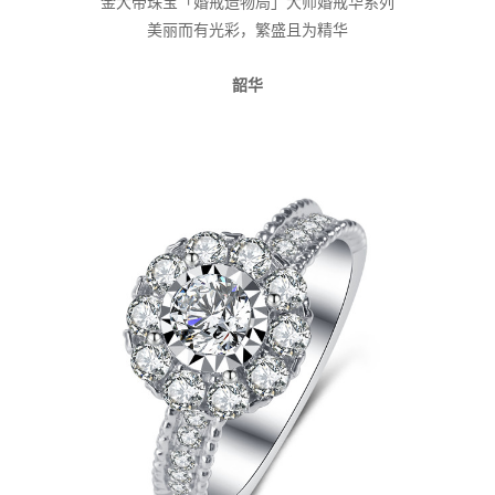
金大帝珠宝「婚戒造物局」大师婚戒华系列
美丽而有光彩，繁盛且为精华
韶华