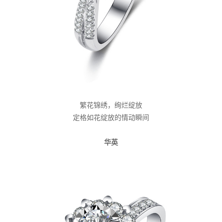
繁花锦绣，绚烂绽放
定格如花绽放的情动瞬间
华英