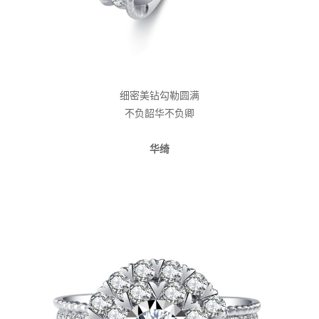
细密美钻勾勒圆满
不负韶华不负卿
华绮