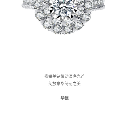
密镶美钻耀动澄净光芒
绽放豪华绮丽之美
华馥