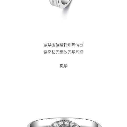
豪华围镶诠释炽热情感
粲然钻光绽放光华辉煌
风华