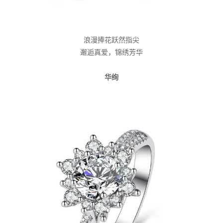
浪漫捧花跃然指尖
邂逅真爱，锦绣芳华
华绚