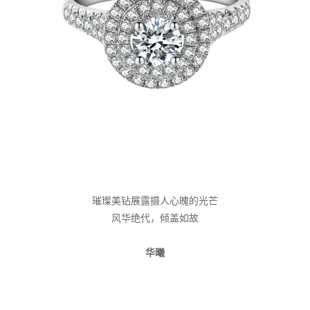
璀璨美钻展露摄人心魄的光芒
风华绝代，倾盖如故
华曦