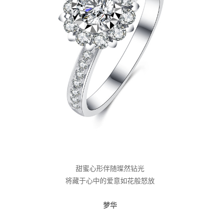
甜蜜心形伴随璨然钻光
将藏于心中的爱意如花般怒放
梦华