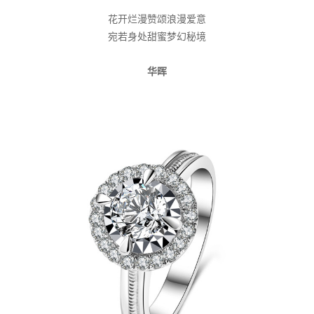
花开烂漫赞颂浪漫爱意
宛若身处甜蜜梦幻秘境
华晖