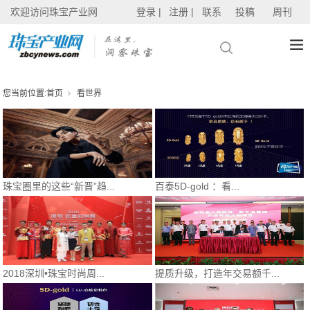
欢迎访问珠宝产业网
登录 |
注册 |
联系
投稿
周刊
您当前位置:
首页
看世界
珠宝圈里的这些“新晋”趋...
百泰5D-gold ：看...
2018深圳•珠宝时尚周...
提质升级，打造年交易额千...