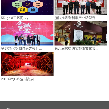
5D-gold工艺问世，...
加快推进衡利丰产业转型升...
第87场《罗湖时尚之夜》...
第六届顺德珠宝旅游文化节...
2018深圳•珠宝时尚周...