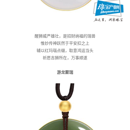
醒狮威严雄壮，是招财纳福的瑞兽
惟妙传神跃然于平安扣之上
辅以红玛瑙点缀，取意鸿运当头
祈愿吉狮所在，万事顺遂
游龙聚瑞