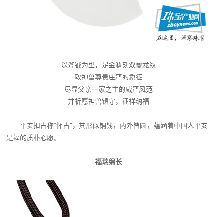
以斧钺为型，足金錾刻双夔龙纹
取神兽尊贵庄严的象征
尽显父亲一家之主的威严风范
并祈愿神兽镇守，征祥纳福
平安扣古称“怀古”，其形似铜钱，内外皆圆，蕴涵着中国人平安
是福的质朴心愿。
福瑞绵长