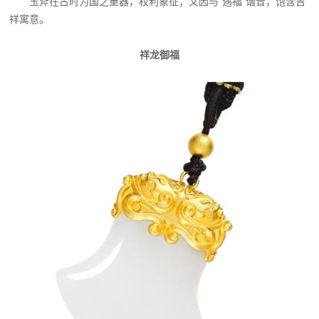
玉斧在古时为国之重器，权利象征；又因与“遇福”谐音，饱含吉
祥寓意。
祥龙御福