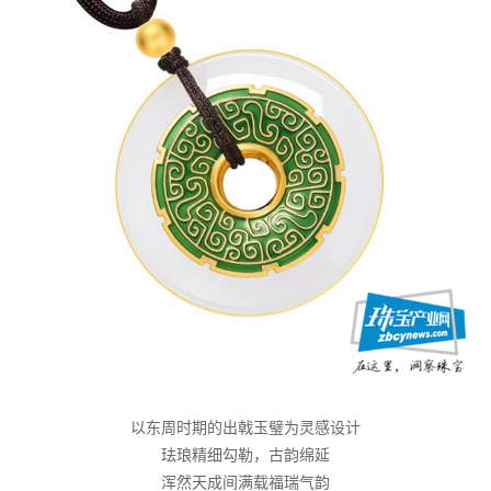
以东周时期的出戟玉璧为灵感设计
珐琅精细勾勒，古韵绵延
浑然天成间满载福瑞气韵