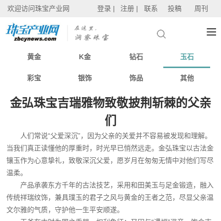
欢迎访问珠宝产业网
登录 |
注册 |
联系
投稿
周刊
黄金
K金
钻石
玉石
彩宝
银饰
饰品
其他
金弘珠宝吉瑞雅物致敬披荆斩棘的父亲
们
人们常说“父爱深沉”，因为父亲的关爱并不容易被发现和理解。
当我们真正读懂他的厚重时，时光早已悄然远走。金弘珠宝以古法金
镶玉作为心意挚礼，致敬深沉父爱，愿岁月在匆匆无情中对他们写尽
温柔。
产品承袭东方千年的古法技艺，采用和田美玉与足金锻造，融入
传统祥瑞纹饰，兼具璞玉的君子之风与黄金的王者之范，尽显父亲温
文尔雅的气质，守护他一生平安顺遂。