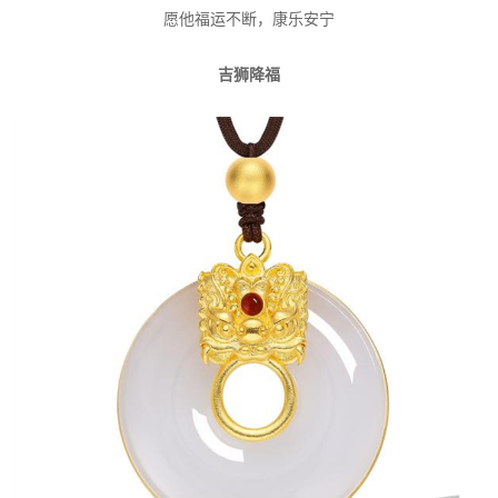
愿他福运不断，康乐安宁
吉狮降福