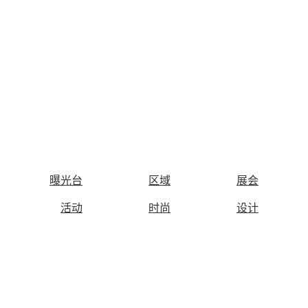
曝光台
区域
展会
活动
时尚
设计