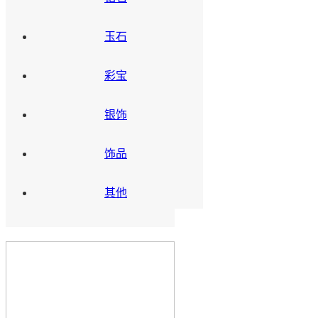
玉石
彩宝
银饰
饰品
其他