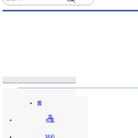
新品
Products
黄
金
K金
钻石