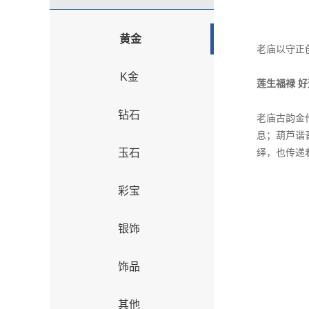
黄金
老庙以守正
K金
莲生福禄 
钻石
老庙古韵金
息；葫芦谐
玉石
绎，也传递
彩宝
银饰
饰品
其他