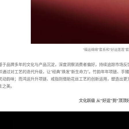
“福运绵绵”套系和“好运莲莲”
基于品牌多年的文化与产品沉淀，深度洞察消费者偏好，持续追踪市场反
并通过对工艺的迭代升级，让“经典”焕发“新生命力”。竹韵年年项链、
灵动韵味；而鸿运升升项链、戒指则借助花丝工艺的创新运用，塑造出更
生之美。
文化跃级 从“好运”到“顶顶