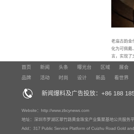
老庙古韵金
化为可佩戴
言，实现了
首页
新闻
头条
曝光台
区域
展会
品牌
活动
时尚
设计
新品
看世界
新闻爆料及广告投放：+86 188 1859
Website：http://www.zbcynews.com
地址：深圳市罗湖区翠竹路黄金珠宝产业集聚基地公共服务平台
Add：317 Public Service Platform of Cuizhu Road Gold and