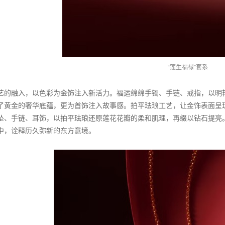
“莲生福禄”套系
艺的融入，以色彩为金饰注入新活力。福运绵绵手镯、手链、戒指，以明
了黄金的奢华底蕴，更为首饰注入故事感。拍平珐琅工艺，让金饰表面呈
坠、手链、耳饰，以拍平珐琅还原莲花花瓣的柔和肌理，再缀以钻石提亮
中，诠释历久弥新的东方意境。