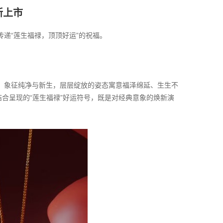
新上市
递“莲生福禄，顶顶好运”的祝福。
，象征纯净与新生，层层绽放的姿态寓意福泽绵延、生生不
结合呈现的“莲生福禄”好运符号，既是对经典意象的焕新演