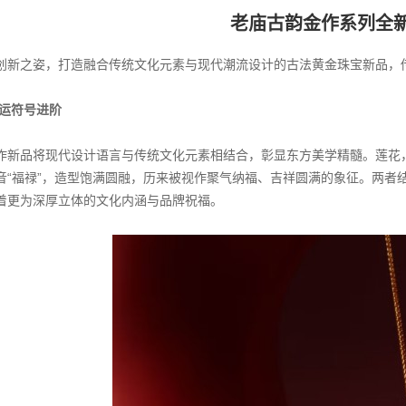
老庙古韵金作系列全
创新之姿，打造融合传统文化元素与现代潮流设计的古法黄金珠宝新品，传
好运符号进阶
作新品将现代设计语言与传统文化元素相结合，彰显东方美学精髓。莲花
音“福禄”，造型饱满圆融，历来被视作聚气纳福、吉祥圆满的象征。两者
着更为深厚立体的文化内涵与品牌祝福。