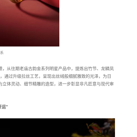
套系
馈，从往期老庙古韵金系列明星产品中，提炼出竹节、龙鳞凤
手镯，通过升级拉丝工艺，呈现出丝绒般细腻雅致的光泽，为日
为立体灵动、细节精雕的造型，进一步彰显非凡匠意与现代审
好运”