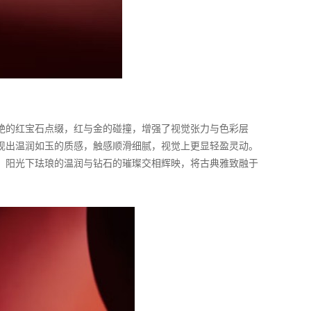
艳的红宝石点缀，红与金的碰撞，增强了视觉张力与色彩层
现出温润如玉的质感，触感顺滑细腻，视觉上更显轻盈灵动。
。阳光下珐琅的温润与钻石的璀璨交相辉映，将古典雅致融于