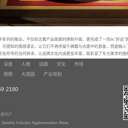
作系列的推出，不仅标志着产品层面的焕新升级，更完成了一场从“好运”
、可感知的情感语言，让它们不再停留于典籍与古建中的意象，而是融入
文化符号的当代转译，让品牌文化内涵更加丰富，既彰显了东方美学的独
深度
人物
话题
文化
市场
视频
大观园
产业规划
 2180
317
 Jewelry Industry Agglomeration Base,