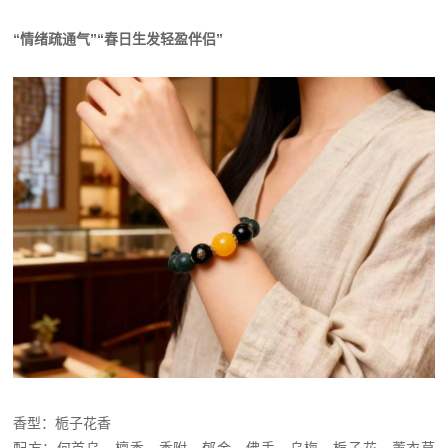
“情绪疏通气”“春日生发轻盈伴侣”
香型：栀子花香
配方：何首乌、檀香、香附、郁金、佛手、乌梅、栀子花、薰衣草