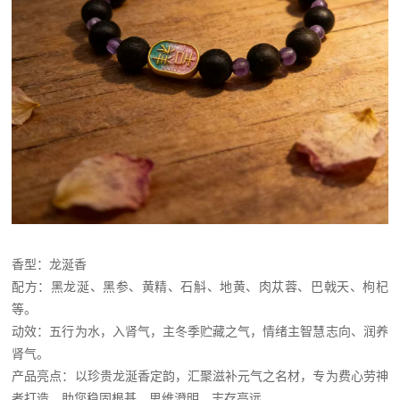
香型：龙涎香
配方：黑龙涎、黑参、黄精、石斛、地黄、肉苁蓉、巴戟天、枸杞
等。
动效：五行为水，入肾气，主冬季贮藏之气，情绪主智慧志向、润养
肾气。
产品亮点：以珍贵龙涎香定韵，汇聚滋补元气之名材，专为费心劳神
者打造，助您稳固根基，思维澄明，志存高远。