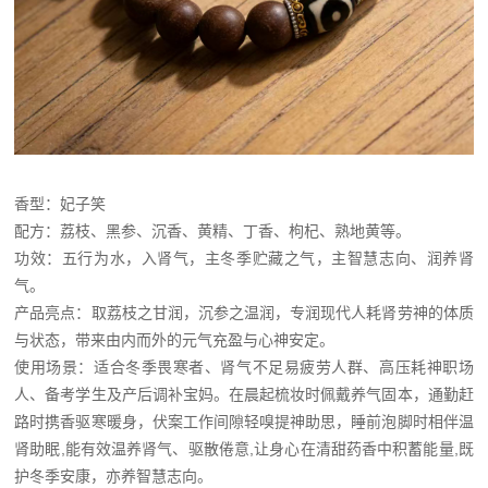
香型：妃子笑
配方：荔枝、黑参、沉香、黄精、丁香、枸杞、熟地黄等。
功效：五行为水，入肾气，主冬季贮藏之气，主智慧志向、润养肾
气。
产品亮点：取荔枝之甘润，沉参之温润，专润现代人耗肾劳神的体质
与状态，带来由内而外的元气充盈与心神安定。
使用场景：适合冬季畏寒者、肾气不足易疲劳人群、高压耗神职场
人、备考学生及产后调补宝妈。在晨起梳妆时佩戴养气固本，通勤赶
路时携香驱寒暖身，伏案工作间隙轻嗅提神助思，睡前泡脚时相伴温
肾助眠,能有效温养肾气、驱散倦意,让身心在清甜药香中积蓄能量,既
护冬季安康，亦养智慧志向。