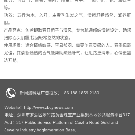
等。
功效：五行为木，入肝，主春季生发之气，情绪舒畅悠然、润养肝
胆。
产品亮点：仿若撷取春日栀子与清风，专为疏通郁结情绪设计，助您
扫除心头阴霾,找回轻松悠然的状态。
使用场景：适合情绪敏感、容易郁闷、需要创意灵感的人。春季佩戴
尤佳，其清新通透的香气能帮助疏通肝气，让思路更清晰，心情更豁
达开朗。
新闻爆料及广告投放：+86 188 1859 2180
Website：http://www.zbcynews.com
地址：深圳市罗湖区翠竹路黄金珠宝产业集聚基地公共服务平台317
Add：317 Public Service Platform of Cuizhu Road Gold and
Jewelry Industry Agglomeration Base,