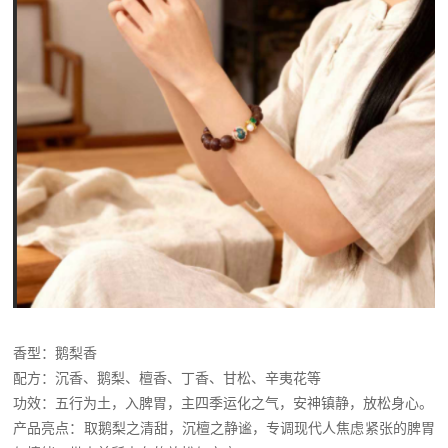
香型：鹅梨香
配方：沉香、鹅梨、檀香、丁香、甘松、辛夷花等
功效：五行为土，入脾胃，主四季运化之气，安神镇静，放松身心。
产品亮点：取鹅梨之清甜，沉檀之静谧，专调现代人焦虑紧张的脾胃