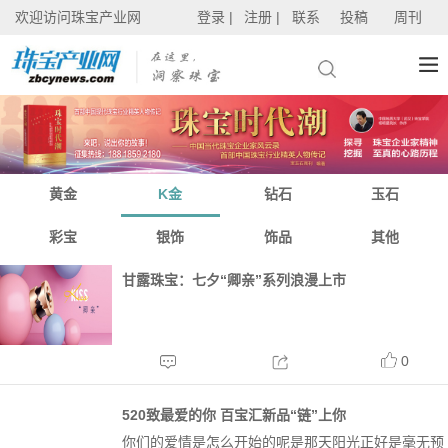
欢迎访问珠宝产业网
登录 |
注册 |
联系
投稿
周刊
黄金
K金
钻石
玉石
彩宝
银饰
饰品
其他
甘露珠宝：七夕“卿亲”系列浪漫上市
0
520致最爱的你 百宝汇新品“链”上你
你们的爱情是怎么开始的呢是那天阳光正好是毫无预