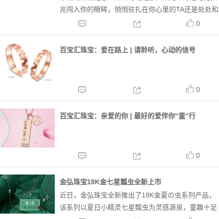
兆闯入你的眼眸，悄悄驻扎在你心里的TA还是处处和
你作对的TA不知何时变成了你左边位置的专属主人这
0
个世界你总会碰上一个人，为了TA你可以突破一切奋
不顾身百宝汇520新品“链”上你系列，突破传统直观...
百宝汇珠宝：爱在路上 | 请聆听，心动的信号
0
百宝汇珠宝：亲爱的你 | 最好的爱伴你“童”行
0
金弘珠宝18K金七星瓢虫全新上市
近日，金弘珠宝全新推出了18K金夏の虫系列产品，
该系列以夏日小精灵七星瓢虫为灵感源泉，童趣十足