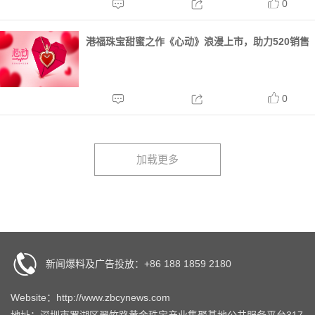
地还原了七星瓢虫的可爱形象。精致的镂空叶子，轻
0
盈优雅，栩栩如生的瓢虫，灵动自然。 初夏来临，田
林绿野，一片蛙叫虫鸣。在炎炎夏日中，那红壳黑点
港福珠宝甜蜜之作《心动》浪漫上市，助力520销售
的小精...
旺季
0
新闻爆料及广告投放：+86 188 1859 2180
Website：http://www.zbcynews.com