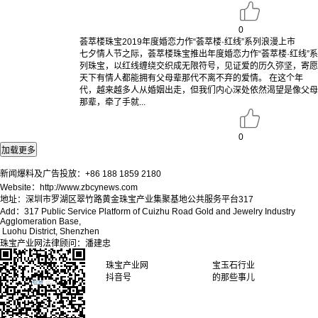
0
荟萃楼珠宝2019年度婚恋力作“荟萃楼·红线”系列浪漫上市
七夕情人节之际，荟萃楼珠宝推出年度婚恋力作“荟萃楼·红线”系
列珠宝，以红线缠绕交织成无限符号，见证爱的历久弥坚，寄愿
天下有情人都能拥有父母辈那代不离不弃的爱情。 在这个年
代，越来越多人从婚姻出走，但我们内心深处依然渴望是像父母
那辈，牵了手就...
0
新闻爆料及广告投放：+86 188 1859 2180
Website：http://www.zbcynews.com
地址：深圳市罗湖区翠竹路黄金珠宝产业集聚基地公共服务平台317
Add：317 Public Service Platform of Cuizhu Road Gold and Jewelry Industry
Agglomeration Base,
Luohu District, Shenzhen
珠宝产业网法律顾问：潘建忠
珠宝产业网
宝玉石行业
抖音号
的那些事儿