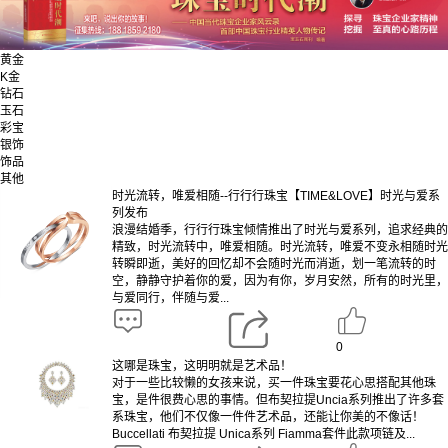
黄金
K金
钻石
玉石
彩宝
银饰
饰品
其他
时光流转，唯爱相随--行行行珠宝【TIME&LOVE】时光与爱系
列发布
浪漫结婚季，行行行珠宝倾情推出了时光与爱系列，追求经典的
精致，时光流转中，唯爱相随。时光流转，唯爱不变永相随时光
转瞬即逝，美好的回忆却不会随时光而消逝，划一笔流转的时
空，静静守护着你的爱，因为有你，岁月安然，所有的时光里，
与爱同行，伴随与爱...
0
这哪是珠宝，这明明就是艺术品！
对于一些比较懒的女孩来说，买一件珠宝要花心思搭配其他珠
宝，是件很费心思的事情。但布契拉提Uncia系列推出了许多套
系珠宝，他们不仅像一件件艺术品，还能让你美的不像话！
Buccellati 布契拉提 Unica系列 Fiamma套件此款项链及...