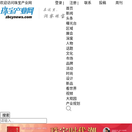
欢迎访问珠宝产业网
登录 |
注册 |
联系
投稿
周刊
首页
新闻
头条
曝光台
区域
展会
深度
人物
话题
文化
市场
品牌
活动
时尚
设计
新品
看世界
视频
大观园
产业规划