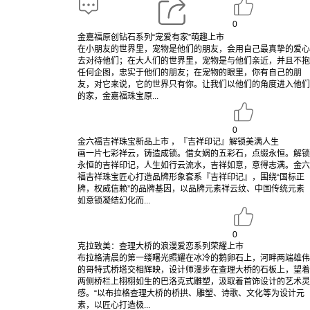
0
金嘉福原创钻石系列“宠爱有家”萌趣上市
在小朋友的世界里，宠物是他们的朋友，会用自己最真挚的爱心
去对待他们；在大人们的世界里，宠物是与他们亲近，并且不抱
任何企图，忠实于他们的朋友；在宠物的眼里，你有自己的朋
友，对它来说，它的世界只有你。让我们以他们的角度进入他们
的家，金嘉福珠宝原...
0
金六福吉祥珠宝新品上市 ，『吉祥印记』解锁美满人生
画一片七彩祥云，铸造成锁。借女娲的五彩石，点缀永恒。解锁
永恒的吉祥印记，人生如行云流水，吉祥如意，意得志满。金六
福吉祥珠宝匠心打造品牌形象套系『吉祥印记』，围绕“国标正
牌，权威信赖”的品牌基因，以品牌元素祥云纹、中国传统元素
如意锁凝结幻化而...
0
克拉致美：查理大桥的浪漫爱恋系列荣耀上市
布拉格清晨的第一缕曙光照耀在冰冷的鹅卵石上，河畔两端雄伟
的哥特式桥塔交相辉映，设计师漫步在查理大桥的石板上，望着
两侧桥栏上栩栩如生的巴洛克式雕塑，汲取着首饰设计的艺术灵
感。“以布拉格查理大桥的桥拱、雕塑、诗歌、文化等为设计元
素，以匠心打造极...