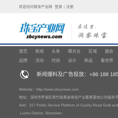
欢迎访问珠宝产业网
登录
注册
|
首页
新闻
头条
曝光台
区域
展会
品牌
活动
时尚
设计
新品
看世界
新闻爆料及广告投放：+86 188 1859
Website：http://www.zbcynews.com
地址：深圳市罗湖区翠竹路黄金珠宝产业集聚基地公共服务平台
Add：317 Public Service Platform of Cuizhu Road Gold and
Luohu District, Shenzhen