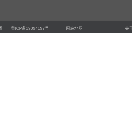
司
粤ICP备19094197号
网站地图
关