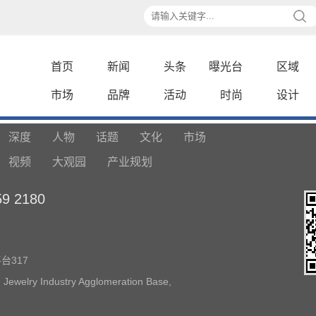
首页
新闻
头条
曝光台
区域
市场
品牌
活动
时尚
设计
深度
人物
话题
文化
市场
视频
大观园
产业规划
 2180
317
 Jewelry Industry Agglomeration Base,