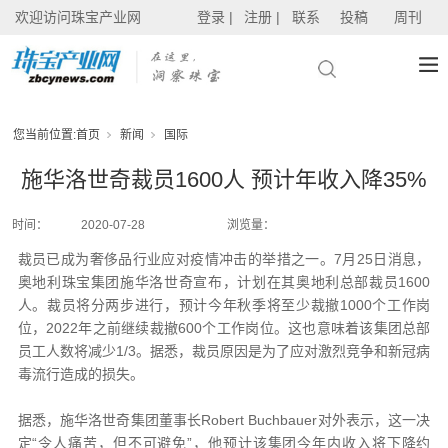
欢迎访问珠宝产业网
登录 |
注册 |
联系
投稿
周刊
您当前位置:
首页
新闻
国际
施华洛世奇裁员1600人 预计年收入降35%
时间：
2020-07-28
浏览量：
裁员已成为奢侈品行业应对疫情冲击的举措之一。7月25日消息，
奥地利珠宝集团施华洛世奇宣布，计划在其奥地利总部裁员1600
人。裁员将分两步进行，预计今年秋季将至少裁撤1000个工作岗
位，2022年之前继续裁撤600个工作岗位。这也意味着该集团总部
员工人数将减少1/3。据悉，裁员原因是为了应对激烈竞争和新冠病
毒流行造成的损失。
据悉，施华洛世奇集团董事长Robert Buchbauer对外表示，这一决
定“令人痛苦，但不可避免”，他预计该集团今年内收入将下降约