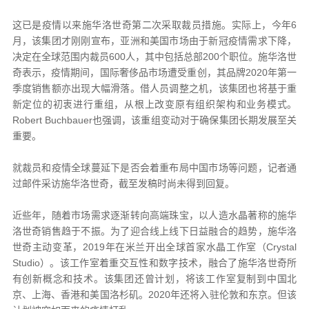
这已是疫情以来施华洛世奇第二次采取裁员措施。实际上，今年6
月，该集团才刚刚宣布，亚洲和美国市场由于新冠疫情需求下降，
决定在全球范围内裁员600人，其中包括总部200个职位。施华洛世
奇表示，疫情期间，国际奢侈品市场遭受重创，其品牌2020年第一
季度销售额亦出现大幅滑落。借人员调整之机，该集团也将基于重
新定位的初衷进行重组，从根上改变原有组织架构和业务模式。
Robert Buchbauer也强调，该重组变动对于确保集团长期发展至关
重要。
就裁员和疫情全球蔓延下是否会着重布局中国市场等问题，记者通
过邮件采访施华洛世奇，截至发稿时尚未得到回复。
近些年，随着市场需求逐渐转向高端珠宝，以人造水晶著称的施华
洛世奇销售趋于不振。为了迎合线上线下日益融合的趋势，施华洛
世奇主动变革，2019年在米兰开出全球首家水晶工作室（Crystal
Studio）。该工作室着重交互性和数字技术，融合了施华洛世奇所
有创新概念和技术。该集团还曾计划，将该工作室复制到中国北
京、上海、香港和美国洛杉矶。2020年还将入驻伦敦和东京。但该