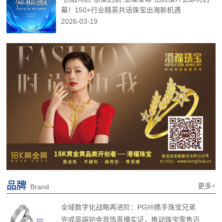
幕！150+行业精英共话珠宝出海新机遇
2026-03-19
品牌
更多+
Brand
全域数字化战略再进阶：PGI®携手珠宝兄弟
完成高端铂金首饰直播实证，推动珠宝零售迈