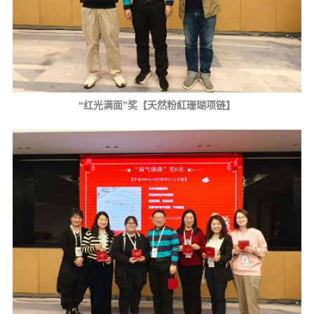
“红光满面”奖【天然粉紅珊瑚项链】