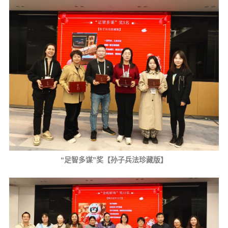
“足智多谋”奖【孙子兵法珍藏版】