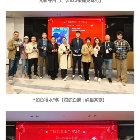
“光彩夺目”奖【s925银捷克耳钉】
“如鱼得水”奖【腾蛇白矖 | 纯银茶宠】