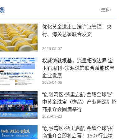
条
更多+
优化黄金进出口准许证管理！央
行、海关总署联合发文
2026-05-07
权威铸就根基，流量拓宽边界 宝
玉石周刊×宗源说饰联合赋能珠宝
企业发展
2026-04-06
“创融湾区·浙里启航·金耀全球”浙
中黄金珠宝（饰品）产业园深圳招
商推介会圆满举行
2026-03-23
“创融湾区·浙里启航·金耀全球”招
商推介会即将启幕！150+行业精