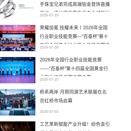
手珠宝兄弟完成高端铂金首饰直播
实证，推动珠宝零售迈向全域新时
2026-07-29
代
荣耀加冕 技耀未来丨2026年全国
行业职业技能竞赛—“百泰杯”第十
四届全国黄金行业职业技能竞赛决
2026-07-28
赛圆满闭幕
2026年全国行业职业技能竞赛
——“百泰杯”第十四届全国黄金行
业职业技能竞赛决赛启幕
2026-07-25
桥系两岸·月照同源艺术联展在北
京红桥市场启幕
2026-07-03
工艺革新赋能产业升级！纷色金引