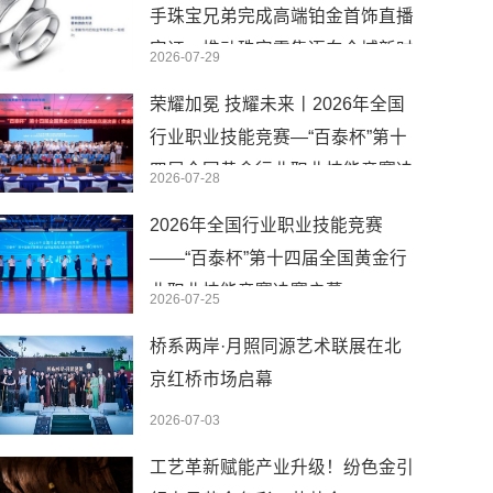
手珠宝兄弟完成高端铂金首饰直播
实证，推动珠宝零售迈向全域新时
2026-07-29
代
荣耀加冕 技耀未来丨2026年全国
行业职业技能竞赛—“百泰杯”第十
四届全国黄金行业职业技能竞赛决
2026-07-28
赛圆满闭幕
2026年全国行业职业技能竞赛
——“百泰杯”第十四届全国黄金行
业职业技能竞赛决赛启幕
2026-07-25
桥系两岸·月照同源艺术联展在北
京红桥市场启幕
2026-07-03
工艺革新赋能产业升级！纷色金引