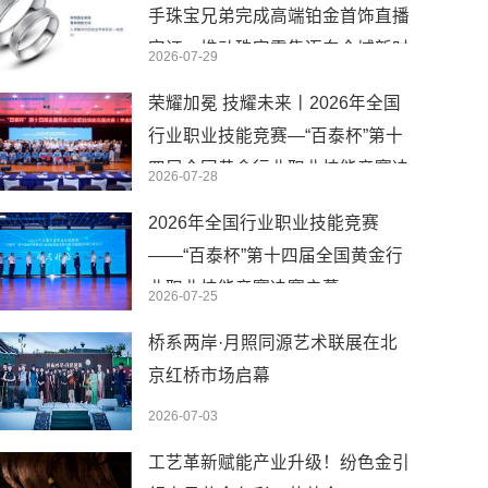
手珠宝兄弟完成高端铂金首饰直播
实证，推动珠宝零售迈向全域新时
2026-07-29
代
荣耀加冕 技耀未来丨2026年全国
行业职业技能竞赛—“百泰杯”第十
四届全国黄金行业职业技能竞赛决
2026-07-28
赛圆满闭幕
2026年全国行业职业技能竞赛
——“百泰杯”第十四届全国黄金行
业职业技能竞赛决赛启幕
2026-07-25
桥系两岸·月照同源艺术联展在北
京红桥市场启幕
2026-07-03
工艺革新赋能产业升级！纷色金引