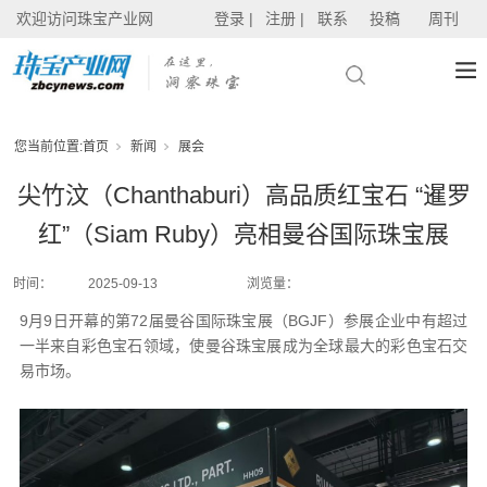
欢迎访问珠宝产业网
登录 |
注册 |
联系
投稿
周刊
您当前位置:
首页
新闻
展会
尖竹汶（Chanthaburi）高品质红宝石 “暹罗
红”（Siam Ruby）亮相曼谷国际珠宝展
时间：
2025-09-13
浏览量：
9月9日开幕的第72届曼谷国际珠宝展（BGJF）参展企业中有超过
一半来自彩色宝石领域，使曼谷珠宝展成为全球最大的彩色宝石交
易市场。