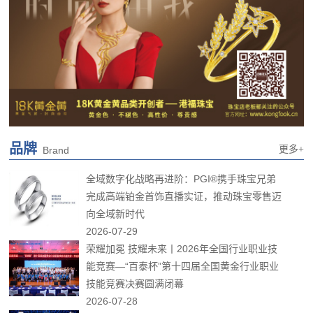
品牌
更多+
Brand
全域数字化战略再进阶：PGI®携手珠宝兄弟
完成高端铂金首饰直播实证，推动珠宝零售迈
向全域新时代
2026-07-29
荣耀加冕 技耀未来丨2026年全国行业职业技
能竞赛—“百泰杯”第十四届全国黄金行业职业
技能竞赛决赛圆满闭幕
2026-07-28