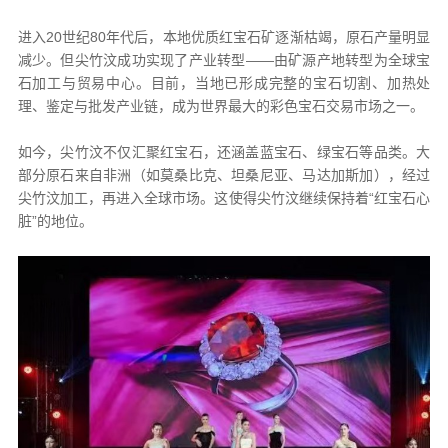
进入20世纪80年代后，本地优质红宝石矿逐渐枯竭，原石产量明显
减少。但尖竹汶成功实现了产业转型——由矿源产地转型为全球宝
石加工与贸易中心。目前，当地已形成完整的宝石切割、加热处
理、鉴定与批发产业链，成为世界最大的彩色宝石交易市场之一。
如今，尖竹汶不仅汇聚红宝石，还涵盖蓝宝石、绿宝石等品类。大
部分原石来自非洲（如莫桑比克、坦桑尼亚、马达加斯加），经过
尖竹汶加工，再进入全球市场。这使得尖竹汶继续保持着“红宝石心
脏”的地位。