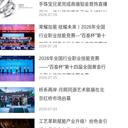
手珠宝兄弟完成高端铂金首饰直播
实证，推动珠宝零售迈向全域新时
2026-07-29
代
荣耀加冕 技耀未来丨2026年全国
行业职业技能竞赛—“百泰杯”第十
四届全国黄金行业职业技能竞赛决
2026-07-28
赛圆满闭幕
2026年全国行业职业技能竞赛
——“百泰杯”第十四届全国黄金行
业职业技能竞赛决赛启幕
2026-07-25
桥系两岸·月照同源艺术联展在北
京红桥市场启幕
2026-07-03
工艺革新赋能产业升级！纷色金引