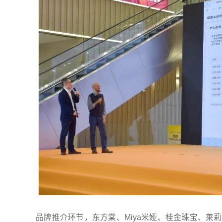
品牌推介环节，东方棠、Miya米娅、桂金珠宝、莱