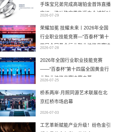
手珠宝兄弟完成高端铂金首饰直播
实证，推动珠宝零售迈向全域新时
2026-07-29
代
荣耀加冕 技耀未来丨2026年全国
行业职业技能竞赛—“百泰杯”第十
四届全国黄金行业职业技能竞赛决
2026-07-28
赛圆满闭幕
2026年全国行业职业技能竞赛
——“百泰杯”第十四届全国黄金行
业职业技能竞赛决赛启幕
2026-07-25
桥系两岸·月照同源艺术联展在北
京红桥市场启幕
2026-07-03
工艺革新赋能产业升级！纷色金引