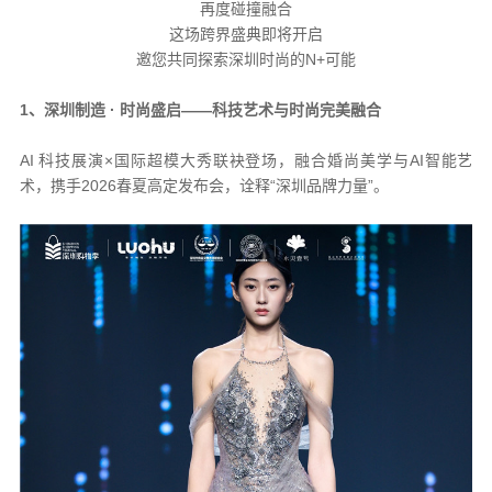
再度碰撞融合
这场跨界盛典即将开启
邀您共同探索深圳时尚的N+可能
1、深圳制造 · 时尚盛启——科技艺术与时尚完美融合
AI 科技展演×国际超模大秀联袂登场，融合婚尚美学与AI智能艺
术，携手2026春夏高定发布会，诠释“深圳品牌力量”。