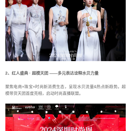
2、红人盛典 · 超模天团 ——多元表达诠释水贝力量
聚焦电商×珠宝×时尚新消费生态，呈现水贝流量&热点新趋势。超
模带货天团首度亮相，启动时尚直播联盟。