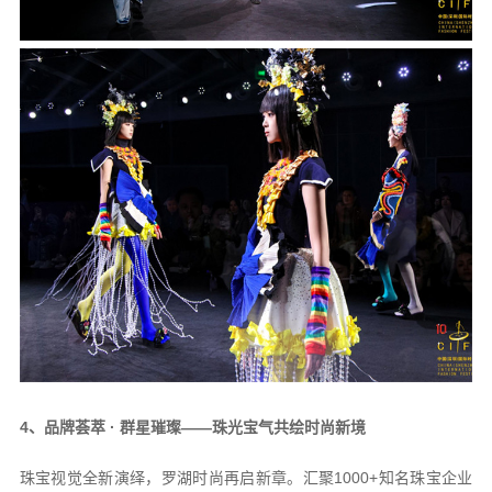
4、品牌荟萃 · 群星璀璨——珠光宝气共绘时尚新境
珠宝视觉全新演绎，罗湖时尚再启新章。汇聚1000+知名珠宝企业