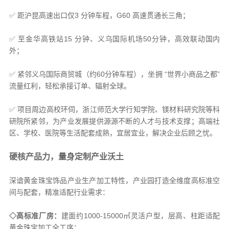
✅ 距沪昆高速出口仅3 分钟车程，G60 高速贯通长三角；
✅ 至金华高铁站15 分钟、义乌国际机场50分钟，高效联动国内
外；
✅ 紧邻义乌国际商贸城（约60分钟车程），坐拥 “世界小商品之都”
流量红利，轻松承接订单、辐射全球。
✅ 项目周边高校环伺，浙江师范大学行知学院、镁材料研究院等科
研院所紧邻，为产业发展提供源源不断的人才与技术支撑；高端社
区、学校、医院等生活配套成熟，宜居宜业，解决企业后顾之忧。
硬核产品力，量身定制产业沃土
深谙黄金珠宝饰品产业生产加工特性，产业园打造全维度高标准空
间与配套，精准适配行业需求：
◇高标准厂房：
建面约1000-15000㎡灵活户型，层高、柱距适配
黄金珠宝加工全工序；