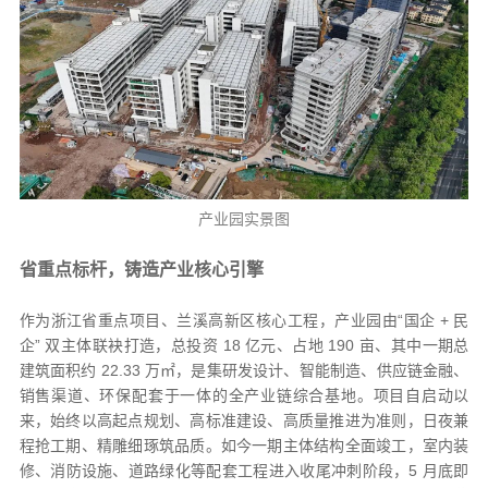
产业园实景图
省重点标杆，铸造产业核心引擎
作为浙江省重点项目、兰溪高新区核心工程，产业园由“国企 + 民
企” 双主体联袂打造，总投资 18 亿元、占地 190 亩、其中一期总
建筑面积约 22.33 万㎡，是集研发设计、智能制造、供应链金融、
销售渠道、环保配套于一体的全产业链综合基地。项目自启动以
来，始终以高起点规划、高标准建设、高质量推进为准则，日夜兼
程抢工期、精雕细琢筑品质。如今一期主体结构全面竣工，室内装
修、消防设施、道路绿化等配套工程进入收尾冲刺阶段，5 月底即