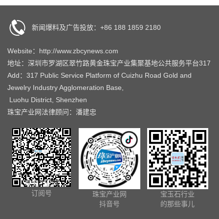
新闻爆料及广告投放：+86 188 1859 2180
Website：http://www.zbcynews.com
地址：深圳市罗湖区翠竹路黄金珠宝产业集聚基地公共服务平台317
Add：317 Public Service Platform of Cuizhu Road Gold and
Jewelry Industry Agglomeration Base,
Luohu District, Shenzhen
珠宝产业网法律顾问：潘建忠
珠宝产业网
订阅号
珠宝产业网
宝玉石行业
抖音号
的那些事儿