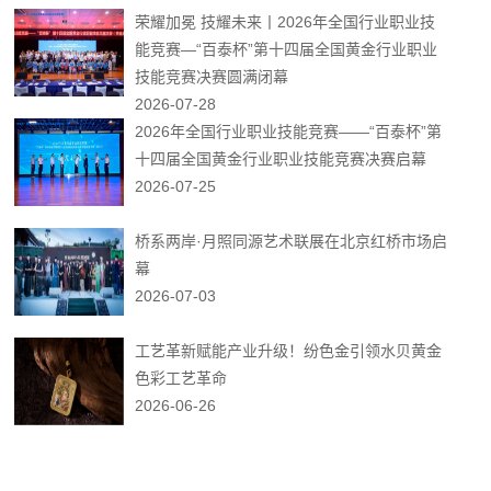
荣耀加冕 技耀未来丨2026年全国行业职业技
能竞赛—“百泰杯”第十四届全国黄金行业职业
技能竞赛决赛圆满闭幕
2026-07-28
2026年全国行业职业技能竞赛——“百泰杯”第
十四届全国黄金行业职业技能竞赛决赛启幕
2026-07-25
桥系两岸·月照同源艺术联展在北京红桥市场启
幕
2026-07-03
工艺革新赋能产业升级！纷色金引领水贝黄金
色彩工艺革命
2026-06-26