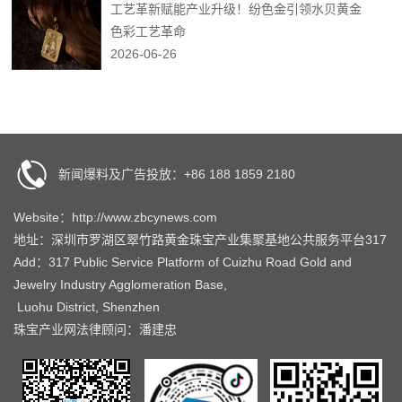
工艺革新赋能产业升级！纷色金引领水贝黄金
色彩工艺革命
2026-06-26
新闻爆料及广告投放：+86 188 1859 2180
Website：http://www.zbcynews.com
地址：深圳市罗湖区翠竹路黄金珠宝产业集聚基地公共服务平台317
Add：317 Public Service Platform of Cuizhu Road Gold and
Jewelry Industry Agglomeration Base,
Luohu District, Shenzhen
珠宝产业网法律顾问：潘建忠