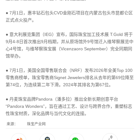
● 7月1日，惠丰钻石包头CVD金刚石项目在内蒙古包头市昆都仑区
正式点火投产。
● 意大利展览集团（IEG）宣布，国际珠宝加工技术展 T.Gold 将于
9月4-8日首次推出9月档期，并从原场馆外9号馆迁入维琴察展览中
心4号馆，与维琴察珠宝展（Vicenzaoro September）完全同期同
馆举办。
● 7月1日，美国全国零售联合会（NRF）发布2026年全美Top 100
零售商榜单，珠宝零售商Signet Jewelers排名从去年的第69位降至
第74位，为连续第二年下滑。2024年其排名为第67位。
● 丹麦珠宝品牌Pandora（潘多拉）推出全新长期创意平台
“Pandora Wonders”，旨在通过工艺、设计与跨界合作，重塑标志
性珠宝材质，深化品牌与当代文化的连接。
来源：
珠宝产业网
0