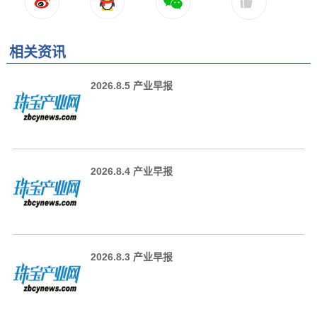
相关资讯
2026.8.5 产业早报
2026.8.4 产业早报
2026.8.3 产业早报