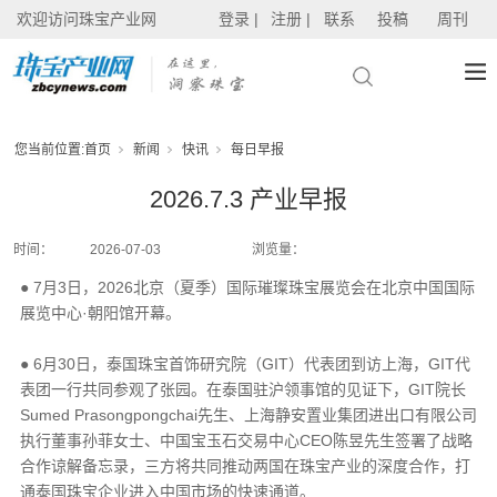
欢迎访问珠宝产业网
登录 |
注册 |
联系
投稿
周刊
您当前位置:
首页
新闻
快讯
每日早报
2026.7.3 产业早报
时间：
2026-07-03
浏览量：
● 7月3日，2026北京（夏季）国际璀璨珠宝展览会在北京中国国际
展览中心·朝阳馆开幕。
● 6月30日，泰国珠宝首饰研究院（GIT）代表团到访上海，GIT代
表团一行共同参观了张园。在泰国驻沪领事馆的见证下，GIT院长
Sumed Prasongpongchai先生、上海静安置业集团进出口有限公司
执行董事孙菲女士、中国宝玉石交易中心CEO陈昱先生签署了战略
合作谅解备忘录，三方将共同推动两国在珠宝产业的深度合作，打
通泰国珠宝企业进入中国市场的快速通道。