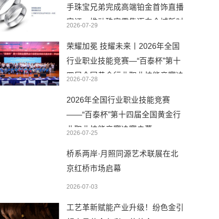
手珠宝兄弟完成高端铂金首饰直播
实证，推动珠宝零售迈向全域新时
2026-07-29
代
荣耀加冕 技耀未来丨2026年全国
行业职业技能竞赛—“百泰杯”第十
四届全国黄金行业职业技能竞赛决
2026-07-28
赛圆满闭幕
2026年全国行业职业技能竞赛
——“百泰杯”第十四届全国黄金行
业职业技能竞赛决赛启幕
2026-07-25
桥系两岸·月照同源艺术联展在北
京红桥市场启幕
2026-07-03
工艺革新赋能产业升级！纷色金引