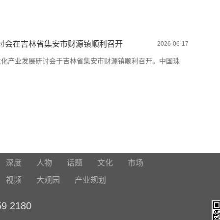
讨会在吉林省集安市财源镇顺利召开
2026-06-17
源玉文化产业发展研讨会于吉林省集安市财源镇顺利召开。中国珠
深度
人物
话题
文化
市场
视频
大观园
产业规划
 2180