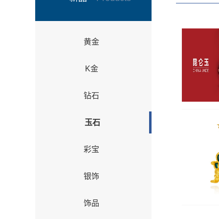
黄金
K金
钻石
玉石
彩宝
银饰
饰品