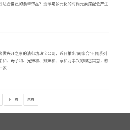
到适合自己的翡翠饰品？翡翠与多元化的时尚元素搭配会产生
缘做兴旺之事的清御坊珠宝公司，近日推出“阖家合”玉佩系列
弟和、母子和、兄妹和、姐妹和、家和万事兴的理念寓意，款
...
下一页
尾页