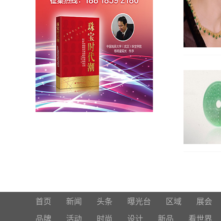
首页
新闻
头条
曝光台
区域
展会
品牌
活动
时尚
设计
新品
看世界