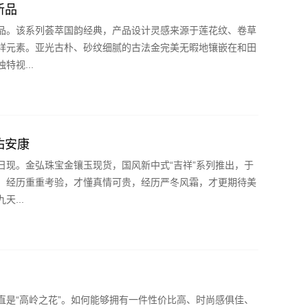
新品
品。该系列荟萃国韵经典，产品设计灵感来源于莲花纹、卷草
祥元素。亚光古朴、砂纹细腻的古法金完美无暇地镶嵌在和田
视...
佑安康
日现。金弘珠宝金镶玉现货，国风新中式“吉祥”系列推出，于
。经历重重考验，才懂真情可贵，经历严冬风霜，才更期待美
...
直是“高岭之花”。如何能够拥有一件性价比高、时尚感俱佳、