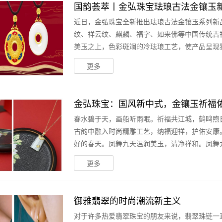
国韵荟萃丨金弘珠宝珐琅古法金镶玉
近日，金弘珠宝全新推出珐琅古法金镶玉系列新
纹、祥云纹、麒麟、福字、如来佛等中国传统吉
美玉之上，色彩斑斓的冷珐琅工艺，使产品呈现独特
更多
金弘珠宝：国风新中式，金镶玉祈福
春水碧于天，画船听雨眠。祈福共江城，鹤鸣煦
古韵中融入时尚精雕工艺，纳福迎祥，护佑安康
好的春天。凤舞九天温润美玉，清净祥和。凤舞九天
更多
御雅翡翠的时尚潮流新主义
对于许多热爱翡翠珠宝的朋友来说，翡翠珠链一