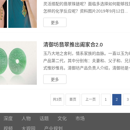
灵活搭配的翡翠珠链呢？面临多选择如何能够找
怎样的化学反应呢？资料图片2019年9月12日...
更多
清御坊翡翠推出阖家合2.0
玉乃大地之舍利，情系家族的血脉。一直以玉为
产品第二代，其中分别有：夫妻和、父子和、兄
式惟妙惟肖。清御坊产品负责人介绍，清御坊是一家
更多
共3页
首页
上一页
1
2
3
深度
人物
话题
文化
市场
视频
大观园
产业规划