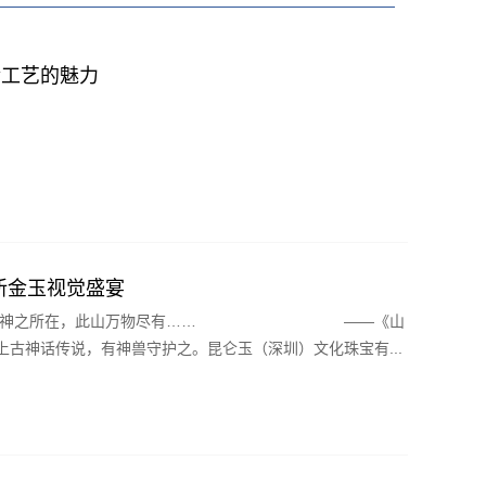
金工艺的魅力
新金玉视觉盛宴
仞…… 百神之所在，此山万物尽有…… ——《山
古神话传说，有神兽守护之。昆仑玉（深圳）文化珠宝有...