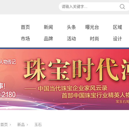
首页
新闻
头条
曝光台
区域
市场
品牌
活动
时尚
设计
首页
新品
玉石