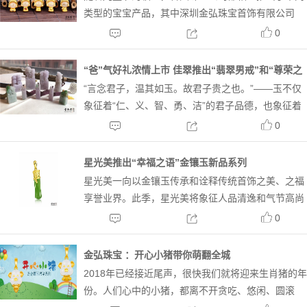
类型的宝宝产品，其中深圳金弘珠宝首饰有限公司
（以下简称金弘）近期推出的足金镶玉五福小玉佛系
0
列，充满童趣，活灵活现。让保持一颗充满童真的心
的“大宝宝”们也能发现更多生活的美好，化身为“小朋
“爸”气好礼浓情上市 佳翠推出“翡翠男戒”和“尊荣之
友”拥有...
“言念君子，温其如玉。故君子贵之也。”——玉不仅
证”印章系列产品
象征着“仁、义、智、勇、洁”的君子品德，也象征着
“美好、高贵、吉祥、温柔、安谧”的世俗情感。就像
0
爸爸一样，将这些美德与情感在岁月里逐渐融进我们
的精神与人格。为感恩父亲在岁月里，教会我们做人
星光美推出“幸福之语”金镶玉新品系列
的格...
星光美一向以金镶玉传承和诠释传统首饰之美、之福
享誉业界。此季，星光美将象征人品清逸和气节高尚
竹子作为首饰设计素材的主体，配以寓意幸福、甜蜜
0
的时尚或传统元素，让“幸福之语”金镶玉新品系列别
致而优雅。幸福之语系列，采用了行业传统的金包玉
金弘珠宝 ：开心小猪带你萌翻全城
工艺，结...
2018年已经接近尾声，很快我们就将迎来生肖猪的年
份。人们心中的小猪，都离不开贪吃、悠闲、圆滚