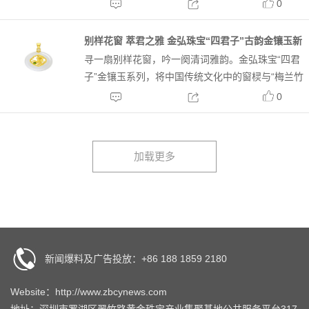
滚、开心又可爱的形象。而生肖属猪的人，也有阔达
0
自如、有耐性、热情高昂的性格特点。 “他们”性格温
和，勤勤恳恳，偶尔也会天马行空，更多时候“他
别样花窗 萃君之雅 金弘珠宝“四君子”古韵金镶玉新
们”...
寻一扇别样花窗，吟一阕清词雅韵。金弘珠宝“四君
品上市
子”金镶玉系列，将中国传统文化中的窗棂与“梅兰竹
菊”四君子完美融合，于温润美玉之上，精心绘就一
0
幅幅逸趣横生的诗意画卷。于光影交错间，演绎淡雅
国风之美。暗香疏影·傲梅照壁台圆月，妆梅片片花
镂空窗棂...
新闻爆料及广告投放：+86 188 1859 2180
Website：http://www.zbcynews.com