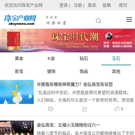
欢迎访问珠宝产业网
登录 |
注册 |
联系
投稿
周刊
黄金
K金
钻石
玉石
彩宝
银饰
饰品
其他
许愿瓶有哪些神奇魔力？金弘珠宝告诉您
“在遥远的中世纪，许愿瓶是寄托希望的浪漫载体。
人们相信，大海的尽头是另一个新奇的世界。漂流瓶
会带着愿望漂洋过海，为他们寻找世界另一端的有缘
0
人。” 金弘珠宝设计师从神奇漂流瓶中汲取灵感，创
作出“爱的许愿瓶”精致足金镶玉系列。该系列四款精
金弘珠宝：五福小玉佛陪你过六一
品，时...
随着儿童节的临近，各大珠宝公司都相继推出了不同