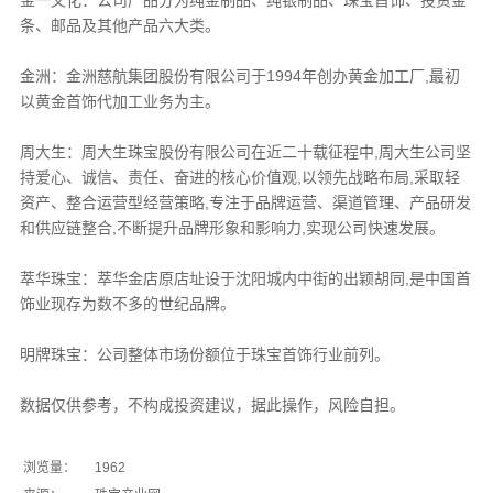
金一文化：公司产品分为纯金制品、纯银制品、珠宝首饰、投资金
条、邮品及其他产品六大类。
金洲：金洲慈航集团股份有限公司于1994年创办黄金加工厂,最初
以黄金首饰代加工业务为主。
周大生：周大生珠宝股份有限公司在近二十载征程中,周大生公司坚
持爱心、诚信、责任、奋进的核心价值观,以领先战略布局,采取轻
资产、整合运营型经营策略,专注于品牌运营、渠道管理、产品研发
和供应链整合,不断提升品牌形象和影响力,实现公司快速发展。
萃华珠宝：萃华金店原店址设于沈阳城内中街的出颖胡同,是中国首
饰业现存为数不多的世纪品牌。
明牌珠宝：公司整体市场份额位于珠宝首饰行业前列。
数据仅供参考，不构成投资建议，据此操作，风险自担。
浏览量：
1962