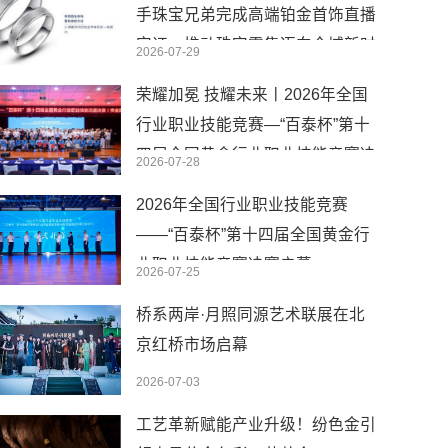
手珠宝兄弟完成高端铂金首饰直播
实证，推动珠宝零售迈向全域新时
2026-07-29
代
荣耀加冕 技耀未来丨2026年全国
行业职业技能竞赛—“百泰杯”第十
四届全国黄金行业职业技能竞赛决
2026-07-28
赛圆满闭幕
2026年全国行业职业技能竞赛
——“百泰杯”第十四届全国黄金行
业职业技能竞赛决赛启幕
2026-07-25
桥系两岸·月照同源艺术联展在北
京红桥市场启幕
2026-07-03
工艺革新赋能产业升级！纷色金引