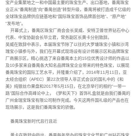
宝产业集聚地之一和中国最主要的珠宝生产、出口基地，番禺珠宝
业正从“番禺制造”向“番禺创造”转型升级，番禺将被打造成千亿级的
全球珠宝品牌供应链基地和“国际珠宝首饰品牌首创地”、“原产地”
“发布地”。
开幕式上，番禺区珠宝厂商会会长吴威、安特卫普世界钻石中心
代表、中宝协副会长毕立君，常务副区长黄卡分别致辞。
吴威在致辞中表示，本届珠宝节除了以往的大罗塘珠宝小镇和沙湾
瑰宝小镇参与外，我们在开幕式现场设有设计师展示区和品牌珠宝
厂商展示区，精心挑选了来自番禺本土的15位优秀设计师的作品以
及10多家来自番禺各大知名品牌珠宝企业带来的特色珠宝，以展现
番禺珠宝的国际工艺水平，并隆重介绍了，2014年11月11日，亚
太经合组织（APEC）第22次领导人非正式会议的国礼中的《和
美》纯银丝巾果盘和2017年5月15日，在北京举行的相约“一带一
路”国际合作高峰论中上，《梦和天下》首饰礼盒就是由我们番禺的
广州金瑞宝珠宝有限公司制作完成。今天这两件国礼级的产品也在
现场展示，这是我们番禺珠宝的骄傲。
番禺珠宝新时代且行且近
黄卡在致辞中指出，番禺每年举办的珠宝文化节和广州钻石珠宝