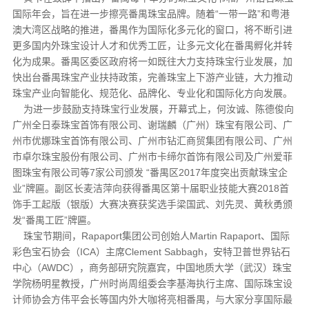
国际年会，旨在进一步擦亮番禺珠宝品牌。随着“一带一路”和粤港
澳大湾区战略的推进，番禺作为国际化多元化的窗口，将不断引进
更多国内外珠宝设计人才和优秀工匠，让多元文化在番禺孵化并转
化为成果。番禺区委区政府将一如既往大力支持珠宝行业发展，加
快出台番禺珠宝产业扶持政策，完善珠宝上下游产业链，大力推动
珠宝产业向智能化、规范化、品牌化、专业化和国际化方向发展。
为进一步鼓励支持珠宝行业发展，开幕式上，何汝诚、陈德俊向
广州全日泰珠宝首饰有限公司、谢瑞麟（广州）珠宝有限公司、广
州市优娜珠宝首饰有限公司、广州市钻汇商贸集团有限公司、广州
市卓尔珠宝股份有限公司、广州市卡缔尔首饰有限公司及广州爱菲
图珠宝有限公司等7家公司颁发 “番禺区2017年度突出贡献珠宝企
业”牌匾。副区长麦洁萍向获得番禺区第十届职业技能大赛2018首
饰手工起版（银版）大赛决赛获奖选手梁国武、刘先灵、黄秋勇颁
发“番禺工匠”牌匾。
珠宝节期间，Rapaport集团公司创始人Martin Rapaport、国际
彩色宝石协会（ICA）主席Clement Sabbagh，安特卫普世界钻石
中心（AWDC），商务部研究院嘉宾，中国地质大学（武汉）珠宝
学院杨明星教授，广州时尚周组委会李基海执行主席、国际珠宝设
计师协会方伟平会长等国内外大咖将亮相番禺，与大家分享国际最