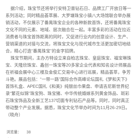
据介绍，珠宝节还将举行安特卫普钻石日、品牌工厂开放日等一
系列活动；同时精品荟萃展、大罗塘珠宝小镇八大场馆联合举办展
销活动，不仅展示了番禺珠宝企业的各种新款首饰，还将番禺珠宝
文化不同的元素、地域、层次融合在一起。丰富多彩的活动在拉近
消费者与珠宝首饰距离的同时，又促进行业内的创意设计、生产、
营销渠道的对接与交流，将珠宝文化与现代城市生活更加密切地结
合，精心打造“番禺珠宝”的金字招牌。
珠宝节期间，主办方特设立来自柏志珠宝、皇庭珠宝、福宝琳珠
宝、天隆欣珠宝、鑫创一珠宝等20多家企业代表和知名设计师展品
在祈福会展中心三楼及金俊汇交易中心进行巡展，精品荟萃，争芳
斗艳。展品包括：“一带一路”国际合作高峰论坛国礼《梦和天下》
首饰礼盒、APEC国礼《和美》纯银丝巾果盘、申请吉尼斯世界纪
录“繁花似锦”珠宝狗、珠宝猪、中华传统婚嫁系列黄金饰品、斑彩
石珠宝饰品及全新工艺137切面专利钻石产品等。同时，同时真正
带动整个产业发展。据悉，珠宝文化节举办时间为11月26-29日。
（晓舟）
浏览量：
38