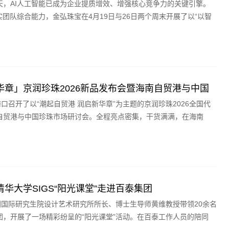
天，AI人工智能已成为企业提质增效、增强核心竞争力的关键引擎。
实团队综合能力，金弘珠宝在4月19日与26日两个周末开展了以“以智
华章」京润珍珠2026新品发布会暨海南自贸港与中国
口召开了以“潮起自贸港 润启新华章”为主题的京润珍珠2026全国代
自贸港与中国珍珠市场研讨会。全程亮点密集，干货满满，在海南
华大学SIGS“阳光课堂”走进百泰集团
圳国际研究生院设计艺术研究所所长、博士生导师黄维教授带领20余名
团，开展了一场精彩纷呈的“阳光课堂”活动。在百泰工作人员的陪同