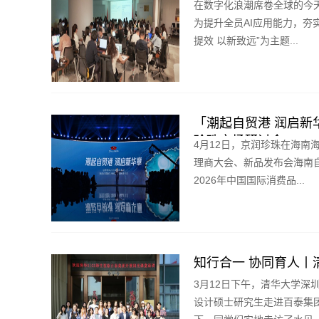
在数字化浪潮席卷全球的今
为提升全员AI应用能力，夯
提效 以新致远”为主题...
「潮起自贸港 润启新
珍珠市场研讨会
4月12日，京润珍珠在海南海
理商大会、新品发布会海南
2026年中国国际消费品...
知行合一 协同育人丨清
3月12日下午，清华大学深
设计硕士研究生走进百泰集