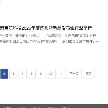
.
 | 聚宝汇科技2026年度首秀暨新品发布会在深举行
业数字化转型的行业盛会 ——“云端智见 · 金造未来”聚宝汇科技
会在深圳罗湖水贝国际中心“云端”盛大举行。深圳市黄金珠宝首饰行业
5
6
7
8
9
10
...
下一页
尾页