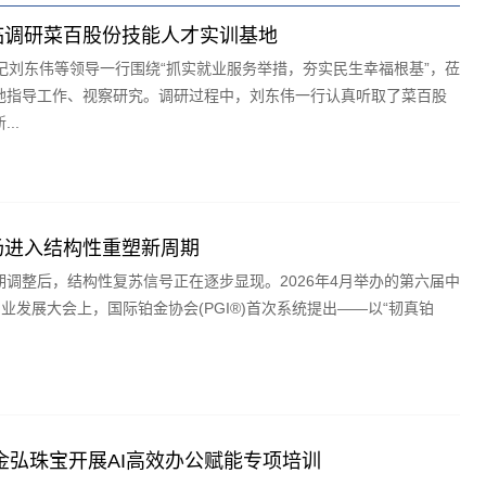
临调研菜百股份技能人才实训基地
记刘东伟等领导一行围绕“抓实就业服务举措，夯实民生幸福根基”，莅
地指导工作、视察研究。调研过程中，刘东伟一行认真听取了菜百股
..
场进入结构性重塑新周期
调整后，结构性复苏信号正在逐步显现。2026年4月举办的第六届中
业发展大会上，国际铂金协会(PGI®)首次系统提出——以“韧真铂
金弘珠宝开展AI高效办公赋能专项培训