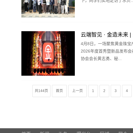
下，同学们实地走访了水贝..
云端智见 · 金造未来
4月8日，一场聚焦黄金珠宝产
2026年度首秀暨新品发布
协会会长黄志勇、秘...
共144页
首页
上一页
1
2
3
4