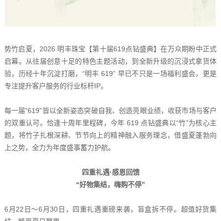
势竹启夏，2026 明丰珠宝【第十届619点钻盛典】在万众期盼中正式
启幕。从往届创意十足的特色主题活动，到全新升级的沉浸式拿货体
验，历经十年沉淀打磨，“明丰 619” 早已不只是一场福利盛会，更是
专注提升客户服务的行业标杆IP。
每一届“619”皆以全新姿态突破自我、创造亮眼业绩，收获市场与客户
的双重认可。恰逢十周年里程碑，今年 619 点钻盛典以“竹”为核心主
题，将竹子扎根深耕、节节向上的精神融入服务理念，借盛夏蓬勃向
上之势，全力为年度盛事蓄力护航。
四重礼遇·感恩回馈
“好物集结，嗨购不停”
6月22日～6月30日，四重礼遇重磅来袭，盲盒拆不停。超值好货集