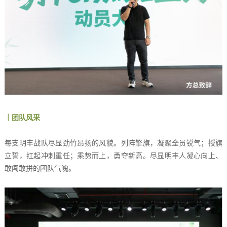
｜团队风采
每支明丰战队尽显劲竹昂扬的风貌。列阵擎旗，凝聚全员锐气；授旗
立誓，扛起冲刺重任；乘势而上，勇夺新高。尽显明丰人凝心向上、
敢闯敢拼的团队气魄。