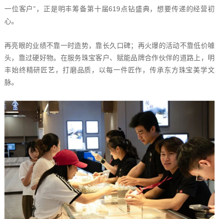
一位客户”，正是明丰筹备第十届619点钻盛典，想要传递的经营初
心。
再亮眼的业绩不靠一时造势，靠长久口碑；再火爆的活动不靠低价噱
头，靠过硬好物。在服务珠宝客户、赋能品牌合作伙伴的道路上，明
丰始终精研匠艺，打磨品质，以每一件匠作，传承东方珠宝美学文
脉。