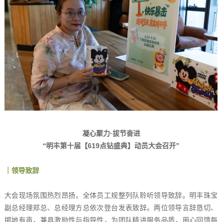
凝心聚力·拔节奋进
“明丰第十届【619点钻盛典】动员大会召开”
｜领导致辞
大会现场氛围热烈昂扬，全体员工规整列队聆听领导致辞。明丰珠宝
副总经理郑总、总经理方总依次登台发表致辞。两位领导言辞恳切、
掷地有声，兼具激励性与指导性，为团队精进服务品质，用心回馈每