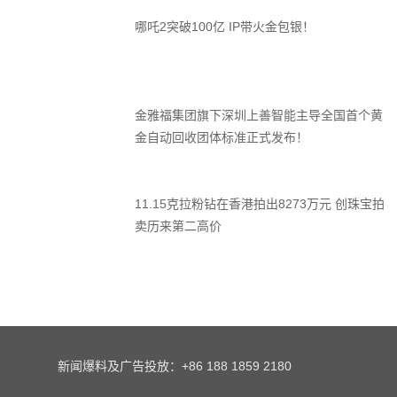
哪吒2突破100亿 IP带火金包银！
金雅福集团旗下深圳上善智能主导全国首个黄
金自动回收团体标准正式发布！
11.15克拉粉钻在香港拍出8273万元 创珠宝拍
卖历来第二高价
新闻爆料及广告投放：+86 188 1859 2180