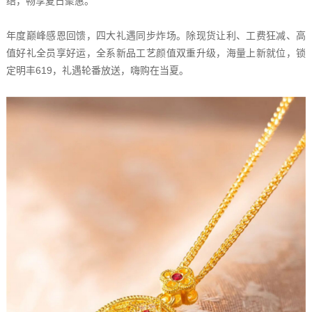
结，畅享夏日聚惠。
年度巅峰感恩回馈，四大礼遇同步炸场。除现货让利、工费狂减、高
值好礼全员享好运，全系新品工艺颜值双重升级，海量上新就位，锁
定明丰619，礼遇轮番放送，嗨购在当夏。