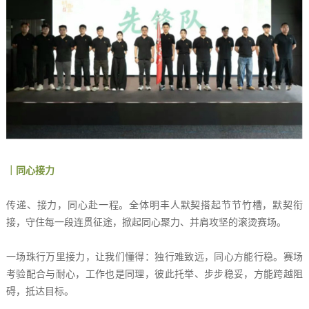
｜同心接力
传递、接力，同心赴一程。全体明丰人默契搭起节节竹槽，默契衔
接，守住每一段连贯征途，掀起同心聚力、并肩攻坚的滚烫赛场。
一场珠行万里接力，让我们懂得：独行难致远，同心方能行稳。赛场
考验配合与耐心，工作也是同理，彼此托举、步步稳妥，方能跨越阻
碍，抵达目标。