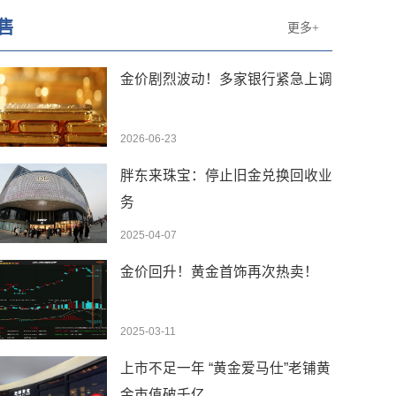
售
更多+
金价剧烈波动！多家银行紧急上调
2026-06-23
胖东来珠宝：停止旧金兑换回收业
务
2025-04-07
金价回升！黄金首饰再次热卖！
2025-03-11
上市不足一年 “黄金爱马仕”老铺黄
金市值破千亿