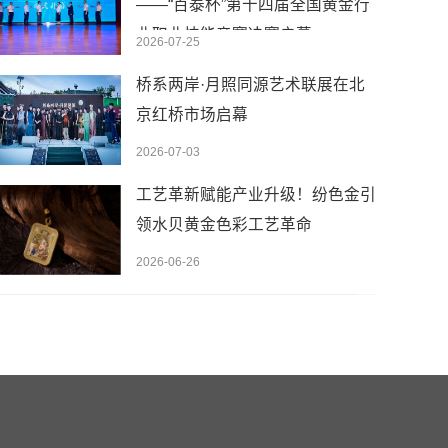
——“百泰杯”第十四届全国黄金行
业职业技能竞赛决赛启幕
2026-07-25
桥系两岸·月照同源艺术联展在北
京红桥市场启幕
2026-07-03
工艺革新赋能产业升级！纷色金引
领水贝黄金色彩工艺革命
2026-06-26
先设置数据