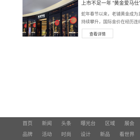
上市不足一年 “黄金爱马
蛇年春节以来，老铺黄金成为
持续攀升，国际金价在经历连续回
首页
新闻
头条
曝光台
区域
展会
品牌
活动
时尚
设计
新品
看世界