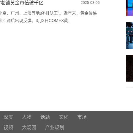
仕”老铺黄金市值破千亿
2025-03-06
北京、广州、上海等地的“排队王”。近年来，黄金价格
调后出现反弹。3月3日COMEX黄...
深度
人物
话题
文化
市场
视频
大观园
产业规划