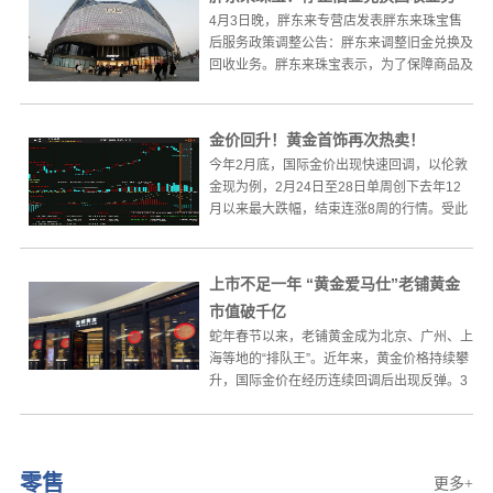
4月3日晚，胖东来专营店发表胖东来珠宝售
后服务政策调整公告：胖东来调整旧金兑换及
回收业务。胖东来珠宝表示，为了保障商品及
服务品质，现对珠宝售...
金价回升！黄金首饰再次热卖！
今年2月底，国际金价出现快速回调，以伦敦
金现为例，2月24日至28日单周创下去年12
月以来最大跌幅，结束连涨8周的行情。受此
影响，北京大部分...
上市不足一年 “黄金爱马仕”老铺黄金
市值破千亿
蛇年春节以来，老铺黄金成为北京、广州、上
海等地的“排队王”。近年来，黄金价格持续攀
升，国际金价在经历连续回调后出现反弹。3
月3日COMEX黄...
零售
更多+