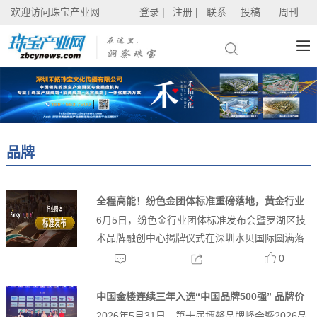
欢迎访问珠宝产业网
登录 |
注册 |
联系
投稿
周刊
品牌
全程高能！纷色金团体标准重磅落地，黄金行业
6月5日，纷色金行业团体标准发布会暨罗湖区技
迎来色彩新纪元
术品牌融创中心揭牌仪式在深圳水贝国际圆满落
幕。本次活动一举落地《纷色金--贵金属首饰阴
0
极电沉积纷色膜层工艺规范》团体标准发布、罗
湖区技术品牌融创中心揭牌、工...
中国金楼连续三年入选“中国品牌500强” 品牌价
2026年5月31日，第十届博鳌品牌峰会暨2026品