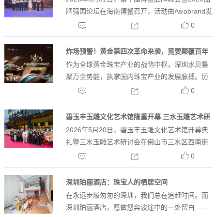
值稳居百亿阵营
牌强国论坛在海南博鳌召开，活动由Asiabrand发
起主办，这次发布的“2026中国品牌500强”榜单
0
中，中国金楼再次上榜，这是该品牌自2024年
首...
炸场预警！黄金第四次革命来袭，竟要颠覆百年
作为全球黄金珠宝产业的战略中枢，深圳水贝集
色彩困局？
聚万企势能，执掌国内珠宝产业的发展脉搏。历
经多年野蛮生长与粗放扩张，行业已然站在时代
0
分水岭：低维度价格内卷、同质化款式抄袭的增
长模式彻底失效。伴随新质生产力全...
碧玉丰玉雕文化艺术馆隆重开幕 三水玉雕艺术研
2026年5月20日，碧玉丰玉雕文化艺术馆开幕典
讨会同期举行 共探非遗传承与创新之路
礼暨三水玉雕艺术研讨会在佛山市三水区西南街
道新华路四十号碧玉丰翡翠文化大楼隆重举行。
0
本次活动由广东碧玉丰珠宝有限公司与佛山市三
水区碧玉丰玉雕文化艺术馆联...
深圳珀丽酒店：珠宝人的栖居空间
在永远步履匆匆的深圳，我们总在追赶时间。而
深圳珀丽酒店，愿做您奔波途中的一处留白 ——