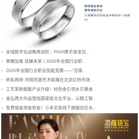
全域数字化战略
全域数字化战略再进阶：PGI®携手珠宝兄...
再进阶：PGI®携
手珠宝兄弟完成
荣耀加冕 技耀未来丨2026年全国行业职...
高端铂金首饰直
播实证，推动珠
2026年全国行业职业技能竞赛——“百泰...
宝零售迈向全域
新时代
桥系两岸·月照同源艺术联展在北京红桥市场...
工艺革新赋能产业升级！纷色金引领水贝黄金...
金弘两大作品登陆国家级文化平台，以精工智...
免费熔金测金剪金！小本买卖线下旗舰店在水...