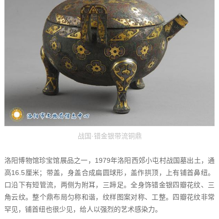
战国·错金银带流铜鼎
洛阳博物馆珍宝馆展品之一，1979年洛阳西郊小屯村战国墓出土，通
高16.5厘米；带盖，身盖合成扁圆球形，盖作拱顶，上有铺首鼻纽。
口沿下有短管流，两侧为附耳，三蹄足。全身饰错金银四瓣花纹、三
角云纹。整个鼎布局匀称和谐，纹样图案对称、工整。四瓣花纹非常
罕见，铺首纽也很少见，给人以强烈的艺术感染力。