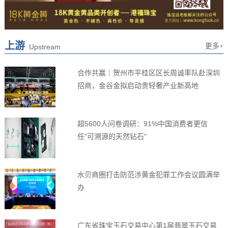
上游
更多+
Upstream
合作共赢｜贺州市平桂区区长周诚率队赴深圳
招商，金谷金拟启动贵轻奢产业新高地
超5600人问卷调研：91%中国消费者更信
任"可溯源的天然钻石"
水贝商圈打击防范涉黄金犯罪工作会议圆满举
办
广东省珠宝玉石交易中心第1届翡翠玉石交易