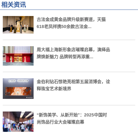
相关资讯
古法金成黄金品牌升级新赛道，天猫
618老凤祥携50余款古法金...
周大福上海新形象店璀璨启幕，演绎品
牌焕新魅力 品牌转型再添重...
金伯利钻石惊艳亮相第五届消博会，诠
释珠宝艺术新境界
“新饰美学、从新开始”：2025中国时
尚饰品行业大会璀璨启幕