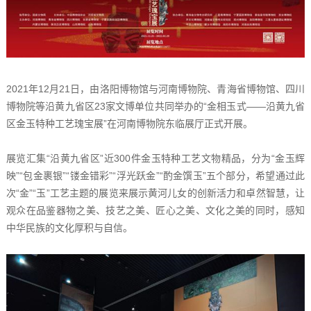
2021年12月21日，由洛阳博物馆与河南博物院、青海省博物馆、四川
博物院等沿黄九省区23家文博单位共同举办的“金相玉式——沿黄九省
区金玉特种工艺瑰宝展”在河南博物院东临展厅正式开展。
展览汇集“沿黄九省区”近300件金玉特种工艺文物精品，分为“金玉辉
映”“包金裹银”“镂金错彩”“浮光跃金”“酌金馔玉”五个部分，希望通过此
次“金”“玉”工艺主题的展览来展示黄河儿女的创新活力和卓然智慧，让
观众在品鉴器物之美、技艺之美、匠心之美、文化之美的同时，感知
中华民族的文化厚积与自信。