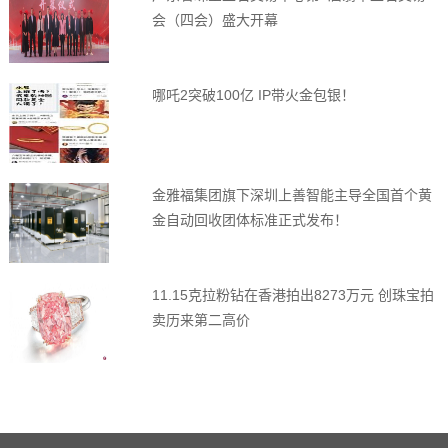
会（四会）盛大开幕
哪吒2突破100亿 IP带火金包银！
金雅福集团旗下深圳上善智能主导全国首个黄
金自动回收团体标准正式发布！
11.15克拉粉钻在香港拍出8273万元 创珠宝拍
卖历来第二高价