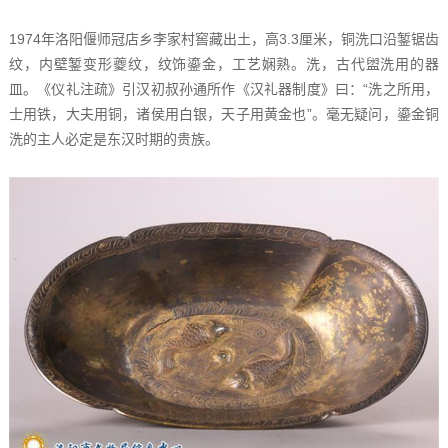
1974年洛阳偃师冠店乡李家村窖藏出土，高3.3厘米，铜洗口沿錾锯齿
纹，内壁錾变形夔纹，纹饰鎏金，工艺娴熟。洗，古代盥洗用的器
皿。《仪礼注疏》引汉初叔孙通所作《汉礼器制度》曰：“洗之所用，
士用铁，大夫用铜，诸侯用白银，天子用黄金也”。毫无疑问，鎏金铜
洗的主人必定是东汉时期的贵族。