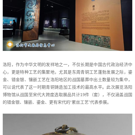
洛阳，作为中华文明的发祥地之一，不仅长期是中国古代政治经济中
心，更是特种工艺的集聚地，尤其是东周青铜工艺蓬勃发展之际，鎏
金、错金银、镶嵌工艺在洛阳地区的战国墓葬中出土数量较为集中，
可以说代表了这一时期青铜铸造加工技术的最高水平。此次展览洛阳
博物馆从战国至宋代大跨度选取展品共计19件（套），不仅涵盖战国
的错金银、镶嵌、鎏金、更有宋代的“累丝工艺”代表参展。