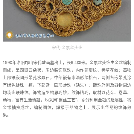
宋代·金累丝头饰
1990年洛阳邙山宋代壁画墓出土，长6.4厘米。金累丝头饰由金丝编制
而成，呈四瓣云朵状，周边装饰联珠，内作菊瓣纹、卷草花纹；器物
上部镶嵌圆形带孔水晶石，中部嵌有水滴形绿松石，两侧各嵌带孔涂
有绿色蚌珠一颗，下部嵌一圆形蚌珠（缺失）；嵌珠外侧及器物周边
均装饰联珠纹。饰物造型构思巧妙，纹饰精巧，取材以花朵、卷草、
动物，富有生活情趣，均采用“累丝工艺”，充分利用金银的延展性，将
金银抽拉成丝，编制图纹，焊接于器物之上，展示出华丽的纹饰效
果。