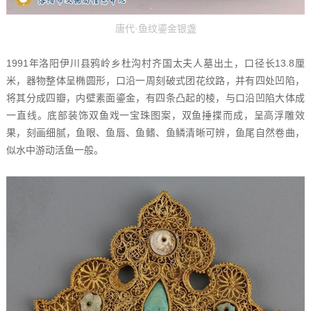
唐代·鱼纹鎏金银盏
1991年洛阳伊川县鸦岭乡杜沟村齐国太夫人墓出土，口径长13.8厘
米，器物整体呈椭圆形，口沿一周刻破式团花纹路，并有四处凹陷，
将其分成四瓣，内壁素面鎏金，有四条凸起的棱，与口沿凹陷大体成
一直线。底部装饰双鱼戏一宝珠图案，双鱼捶揲而成，呈高浮雕效
果，刻画细腻，鱼眼、鱼唇、鱼鳍、鱼鳞清晰可辨，鱼尾自然卷曲，
似水中游动活鱼一般。