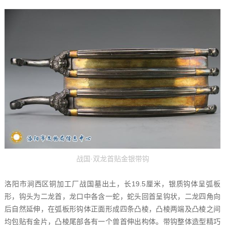
战国·双龙首贴金银带钩
洛阳市涧西区铜加工厂战国墓出土，长19.5厘米，银质钩体呈弧板
形，钩头为二龙首，龙口中各含一蛇，蛇头回首呈钩状，二龙四角向
后自然延伸，在弧板形钩体正面形成四条凸棱，凸棱两端及凸棱之间
均包贴有金片，凸棱尾部各有一个兽首伸出构体。带钩整体造型精巧