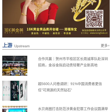
上游
更多+
Upstream
合作共赢｜贺州市平桂区区长周诚率队赴深圳
招商，金谷金拟启动贵轻奢产业新高地
超5600人问卷调研：91%中国消费者更信
任"可溯源的天然钻石"
水贝商圈打击防范涉黄金犯罪工作会议圆满举