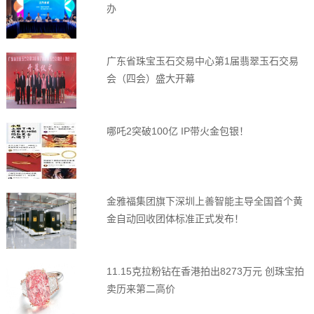
办
广东省珠宝玉石交易中心第1届翡翠玉石交易
会（四会）盛大开幕
哪吒2突破100亿 IP带火金包银！
金雅福集团旗下深圳上善智能主导全国首个黄
金自动回收团体标准正式发布！
11.15克拉粉钻在香港拍出8273万元 创珠宝拍
卖历来第二高价