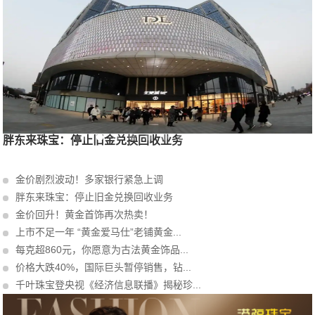
胖东来珠宝：停止旧金兑换回收业务
金价剧烈波动！多家银行紧急上调
胖东来珠宝：停止旧金兑换回收业务
金价回升！黄金首饰再次热卖！
上市不足一年 “黄金爱马仕”老铺黄金...
每克超860元，你愿意为古法黄金饰品...
价格大跌40%，国际巨头暂停销售，钻...
千叶珠宝登央视《经济信息联播》揭秘珍...