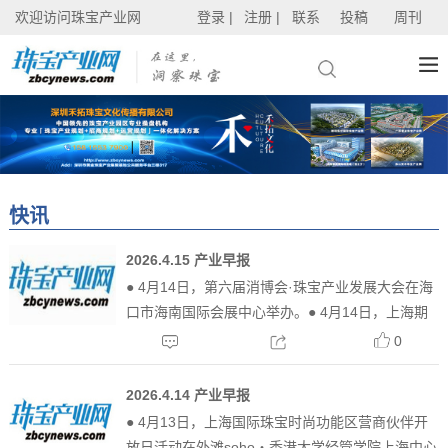
欢迎访问珠宝产业网
登录 |
注册 |
联系
投稿
周刊
快讯
2026.4.15 产业早报
● 4月14日，第六届消博会·珠宝产业发展大会在海
口市海南国际会展中心举办。● 4月14日，上海期
货交易所发布关于调整黄金等期货相关合约涨跌停
0
板幅度和交易保证金比例的通知。经研究决定，下
述合约自上市时起，涨跌停板幅度和交易保证金比
2026.4.14 产业早报
例调整如下...
● 4月13日，上海国际珠宝时尚功能区营商伙伴开
放日活动在外滩soho・香港大学经管学院上海中心