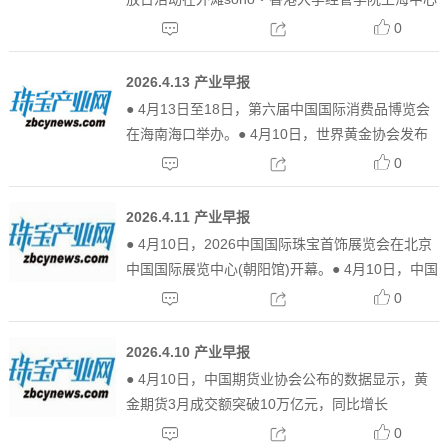
举行。● 4月13日，周大生在投资者互动平台表
0
示，公司开展黄金租赁业务，主要为满足日常经营
所需，同时可有效对冲黄金类库存在黄金价格大幅
2026.4.13 产业早报
下跌时的存...
● 4月13日至18日，第六届中国国际消费品博览会
在海南海口举办。● 4月10日，世界黄金协会发布
的数据显示，2026年2月全球央行累计公开净购金
0
量达27吨，较1月放缓购金后显著回升。● 4月10
日，历经另寻新址、全面改造升级，云南省保山
2026.4.11 产业早报
市...
● 4月10日，2026中国国际珠宝首饰展览会在北京
中国国际展览中心(朝阳馆)开幕。● 4月10日，中国
黄金协会党委书记、副会长严弟勇与紫金矿业集团
0
股份有限公司党委书记、董事长邹来昌在厦门举行
工作会谈，双方围绕黄金行业高质量发展核心议题
2026.4.10 产业早报
深入...
● 4月10日，中国期货业协会公布的数据显示，黄
金期货3月成交额突破10万亿元，同比增长
68.55%。● 4月10日，招金黄金发布2025年年度报
0