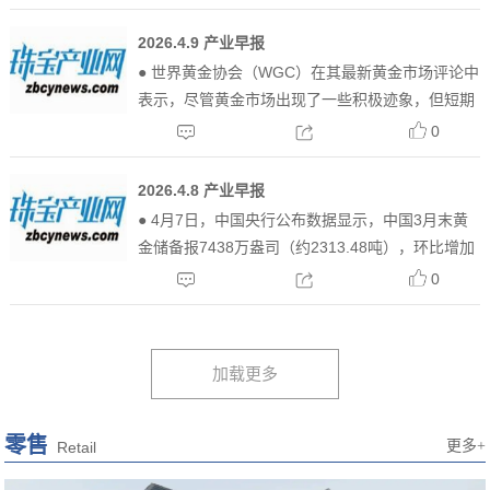
告显示，公司2025年实现营业总收入5.27亿元，同
比增长58.13%；归母净利润1.59亿元...
2026.4.9 产业早报
● 世界黄金协会（WGC）在其最新黄金市场评论中
表示，尽管黄金市场出现了一些积极迹象，但短期
风险依然存在。该机构进一步表示，如果冲突导致
0
油价长期维持在每桶100美元以上，可能导致跨资
产去杠杆化加剧、收益率暴跌，或官方部门调动黄
2026.4.8 产业早报
金。● 抖音生...
● 4月7日，中国央行公布数据显示，中国3月末黄
金储备报7438万盎司（约2313.48吨），环比增加
16万盎司（约4.98吨），2月末为7422万盎司（约
0
2308.5吨），为连续第17个月增持黄金。● 据世界
黄金协会最新发布的报告，俄罗斯...
零售
更多+
Retail