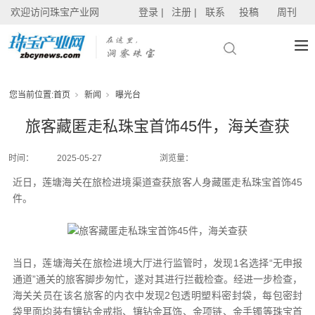
欢迎访问珠宝产业网
登录 |
注册 |
联系
投稿
周刊
您当前位置:
首页
新闻
曝光台
旅客藏匿走私珠宝首饰45件，海关查获
时间：
2025-05-27
浏览量：
近日，莲塘海关在旅检进境渠道查获旅客人身藏匿走私珠宝首饰45
件。
当日，莲塘海关在旅检进境大厅进行监管时，发现1名选择“无申报
通道”通关的旅客脚步匆忙，遂对其进行拦截检查。经进一步检查，
海关关员在该名旅客的内衣中发现2包透明塑料密封袋，每包密封
袋里面均装有镶钻金戒指、镶钻金耳饰、金项链、金手镯等珠宝首