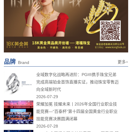
品牌
更多+
Brand
全域数字化战略再进阶：PGI®携手珠宝兄弟
完成高端铂金首饰直播实证，推动珠宝零售迈
向全域新时代
2026-07-29
荣耀加冕 技耀未来丨2026年全国行业职业技
能竞赛—“百泰杯”第十四届全国黄金行业职业
技能竞赛决赛圆满闭幕
2026-07-28