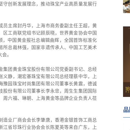
坚守创新发展理念，推动珠宝产业高质量发展行
成员主席封丹华，上海市商务委副主任王超，黄
、区工商联党组书记顾辰晓，世界黄金协会中国
郭颖，中国黄金报社总编辑曲辉，全国首饰标准化
易所总裁林强，国家非遗传承人、中国工艺美术
大会。
金集团黄金珠宝股份有限公司党委副书记、总经
张义静，潮宏基珠宝有限公司总经理蔡中华，上
海豫园珠宝时尚集团有限公司董事长黄震，德诚
技股份有限公司董事长李永忠，周生生集团国际
、周六福、琳朝、上海黄金等品牌企业负责人莅
品
制造业厂商会会长李肇唐，香港金银首饰工商总
浙江省珍珠行业协会会长陈夏英等来自广东，上