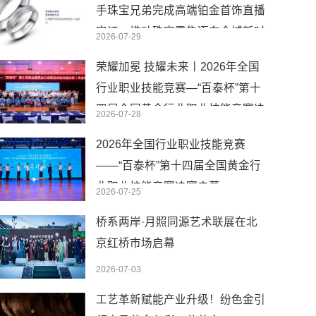
手珠宝兄弟完成高端铂金首饰直播
实证，推动珠宝零售迈向全域新时
2026-07-29
代
荣耀加冕 技耀未来丨2026年全国
行业职业技能竞赛—“百泰杯”第十
四届全国黄金行业职业技能竞赛决
2026-07-28
赛圆满闭幕
2026年全国行业职业技能竞赛
——“百泰杯”第十四届全国黄金行
业职业技能竞赛决赛启幕
2026-07-25
桥系两岸·月照同源艺术联展在北
京红桥市场启幕
2026-07-03
工艺革新赋能产业升级！纷色金引