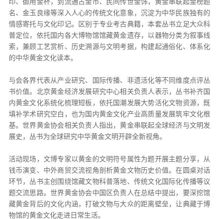
印、御用金杯，到流通古金币、民间传世金饰，黄金串联起金榜题
名、金玉良缘等深入人心的传统文化意象，沉淀为中华民族独有的
情感寄托与文化印记。区别于专业考古典籍，本套丛书立足大众科
普定位，依托国内各大博物馆馆藏黄金遗存，以器物分类为叙事线
索，兼顾工艺赏析、历史溯源与文明考据，构建起通俗化、体系化
的中华黄金文化读本。
与会各界代表从产业研究、国际传播、非遗活化等不同维度点评丛
书价值。北京黄金经济发展研究中心相关负责人表示，丛书补齐国
内黄金文化系统化梳理短板，依托国潮发展大势活化文物资源，既
填补学术研究空白，也为国内黄金文化产业高质量发展筑牢文化根
基。世界黄金协会相关负责人指出，黄金串联起全球经济与文明发
展史，丛书为全球研究中华黄金文明开辟全新视角。
活动现场，文博专家以黄金的文明符号属性为题开展主题分享，从
钱币演变、中外商贸交流视角剖析黄金文物历史价值。在圆桌对话
环节，丛书主创围绕馆藏文物科普落地、传统文化国际化传播等议
题交流思路。世界黄金协会中国区负责人在总结中提出，要深挖馆
藏黄金背后的文化内涵，打破文物与大众的距离壁垒，让典藏于博
物馆的黄金文化走进日常生活。