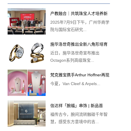
产教融合｜共筑珠宝人才培养新
2025年7月9日下午，广州华商学
平台——广州华商学院&IGI校企
院与国际宝石研究...
合作签约仪式圆满举行！
施华洛世奇推出全新八角形培育
近日，施华洛世奇宣布推出
钻石珠宝系列
Octagon系列高级珠宝...
梵克雅宝携手Arthur Hoffner再现
今夏，Van Cleef & Arpels...
Perlée限时体验空间 悦启欢欣夏
日
信达祥「腕福」串饰 | 新品首
福传古今，腕间流转触碰千年智
发，串起万千福运！
慧，感受东方意境中的吉...