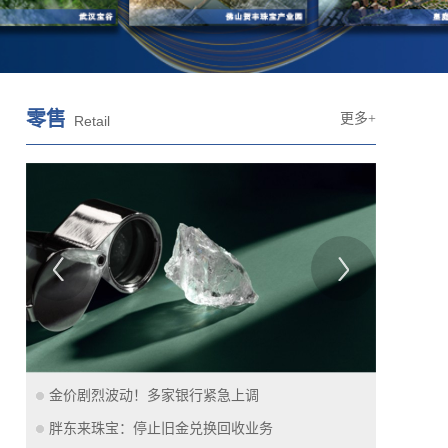
零售
更多+
Retail
金价剧烈波动！多家银行紧急上调
胖东来珠宝：停止旧金兑换回收业务