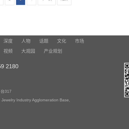
深度
人物
话题
文化
市场
视频
大观园
产业规划
 2180
317
 Jewelry Industry Agglomeration Base,