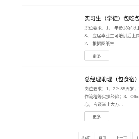
实习生（学徒）包吃包住
职位要求：1、 年龄18岁以
3、 应届毕业生可培训后上
2、 根据图纸生...
更多
总经理助理（包食宿）
岗位要求：1、22~35周
作流程等实操经验；3、Of
心，言谈举止大方...
更多
共4页
首页
上一页
1