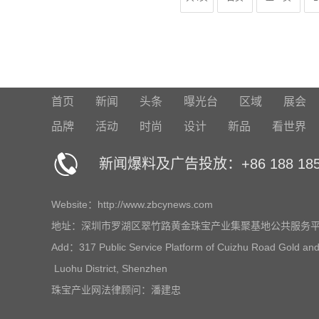
首页
新闻
头条
曝光台
区域
展会
品牌
活动
时尚
设计
新品
看世界
新闻爆料及广告投放：+86 188 1859
Website：http://www.zbcynews.com
地址：深圳市罗湖区翠竹路黄金珠宝产业集聚基地公共服务平台
Add：317 Public Service Platform of Cuizhu Road Gold and
Luohu District, Shenzhen
珠宝产业网法律顾问：潘建忠