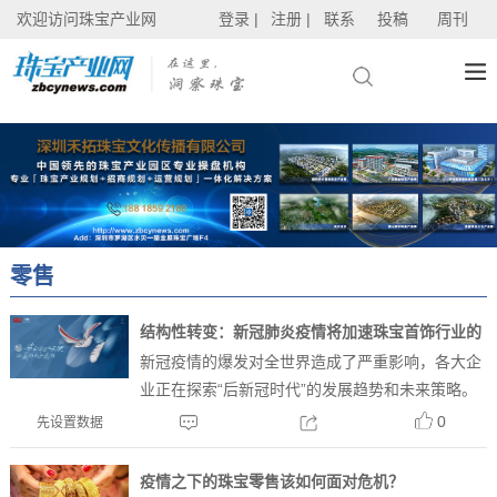
欢迎访问珠宝产业网
登录 |
注册 |
联系
投稿
周刊
零售
结构性转变：新冠肺炎疫情将加速珠宝首饰行业的
新冠疫情的爆发对全世界造成了严重影响，各大企
变革
业正在探索“后新冠时代”的发展趋势和未来策略。
对铂金首饰行业而言，疫情让那些曾在2019年推动
0
先设置数据
业务增长的因素得到更大程度的释放，并为“后新
冠时代”的行业复苏...
疫情之下的珠宝零售该如何面对危机？