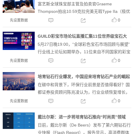
富艺斯全球珠宝部主管及拍卖官Graeme
Thompson拍出10.59克拉完美无瑕Type IIa（极优
透光及比例）钻石戒指，以751万港元成交“珍贵珠
0
先设置数据
宝及翡翠”香港春拍，总成交额逾 5,300万港...
GUILD彩宝市场论坛直播汇集11位世界级宝石大
5月27日晚19:00，“全球彩色宝石市场回顾与展望”
咖，共话行业冷暖
行业线上论坛如期举办，11位来自不同国家的彩宝
行业重量级人物，作了重要分享，全程近5小时的
0
先设置数据
直播吸引了来自行业内外的众多网友在线围观，点
赞。本次活动...
培育钻石行业爆发，中国迎来培育钻石产业的崛起
在碳中和背景下，环保行业前景是否值得看好？国
都证券投资顾问陈兆凌认为，行业业绩恢复增长，
公募持仓低位，“碳中和”以及公募REITs助力行业
0
先设置数据
发展，建议关注相关龙头企业。美丽经济出现新新
赛道，“培育钻石”...
戴比尔斯：进一步将培育钻石推向“时尚类”领域
日前，戴比尔斯（De Beers）发布了第六期钻石行
业快报（Flash Report）。报告显示，高消费群体