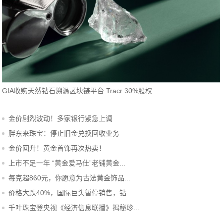
GIA收购天然钻石溯源区块链平台 Tracr 30%股权
金价剧烈波动！多家银行紧急上调
胖东来珠宝：停止旧金兑换回收业务
金价回升！黄金首饰再次热卖！
上市不足一年 “黄金爱马仕”老铺黄金...
每克超860元，你愿意为古法黄金饰品...
价格大跌40%，国际巨头暂停销售，钻...
千叶珠宝登央视《经济信息联播》揭秘珍...