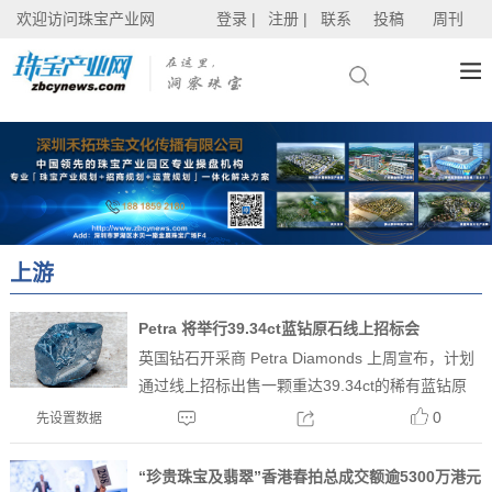
欢迎访问珠宝产业网
登录 |
注册 |
联系
投稿
周刊
上游
Petra 将举行39.34ct蓝钻原石线上招标会
英国钻石开采商 Petra Diamonds 上周宣布，计划
通过线上招标出售一颗重达39.34ct的稀有蓝钻原
石。这颗钻石于2021年3月开采自南非著名的
0
先设置数据
Cullinan 矿区，经鉴定为 Type ...
“珍贵珠宝及翡翠”香港春拍总成交额逾5300万港元