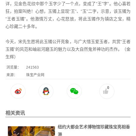
详，见金色花纹中那个玉字少了一个点，变成了“王”字”。他心喜若
狂，拍案叫绝！心想，玉镯上显现“王”、“玉”二字，示意，该玉镯为
“王者玉镯”。他激情万丈，心花怒放，将此玉镯作为镇店之宝，精
心珍藏二十多年。
今天，宋先生愿将此玉镯公开亮象，与广大惜玉爱玉者，共赏“王者
玉镯”的风范和岫岩河磨玉的魅力以及大自然鬼斧神功的杰作。（金
生辉）
浏览量：
241563
来源：
珠宝产业网
0
相关资讯
纽约大都会艺术博物馆珍藏珠宝亮相香
港