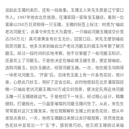
说起此玉镯的来历，还有一段故事。玉镯主人宋先生原是辽宁营口
市人。1997年他去北京旅游，在潘家园一家珠宝玉器店，看到一位
富豪以250万巨资购得一只玉镯，玉镯的标签上标注：材质为“岫岩
老坑河磨玉”。此事令宋先生大为震惊，一只岫岩河磨玉镯成交价竞
达250万元！真可谓黄金有价玉无价。回营口后，宋先生便到岫岩
观赏河磨玉，他多次来到岫岩岀产老坑河磨玉的细玉沟考察了解河
磨玉。经过一段时间的实地考察，他不仅掌握了一些河磨玉知识，
还喜欢上了河磨玉。于是他决定在岫岩做玉器生意，便定居岫岩，
选购河磨玉，创办玉器店，经营河磨玉器。一次，他在细玉沟购得
一块老坑河磨玉，“开窗”后，见绿色玉面上有一片金色花纹，很兴
奋，心想此乃妙玉，用好了定会岀彩。此时他想起在北京潘家园目
睹一只岫岩老坑河磨玉镯250万成交的场景，便决定先用这块河磨
玉雕一只玉镯碰碰运气。于是他切下一块玉，经过精心设计，精雕
細刻，打磨抛光，一只晶莹璀璨的河磨玉镯问世了。从此，宋先生
常常面对这只玉镯发呆，他在观察解析玉镯上的金色花纹，想从中
发现点奥妙。一天，他将玉镯翻过来倒过去仔细观察，突然发现金
色花纹中显现岀一个“玉”字，感到很巧妙。他又把玉镯倒过来端