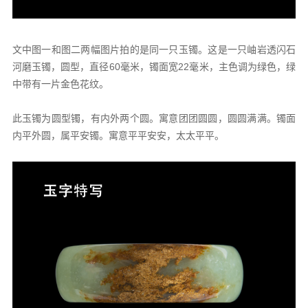
文中图一和图二两幅图片拍的是同一只玉镯。这是一只岫岩透闪石
河磨玉镯，圆型，直径60毫米，镯面宽22毫米，主色调为绿色，绿
中带有一片金色花纹。
此玉镯为圆型镯，有内外两个圆。寓意团团圆圆，圆圆满满。镯面
内平外圆，属平安镯。寓意平平安安，太太平平。