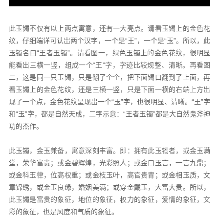
此玉镯不仅有以上两点寓意，还有一大亮点。请看玉镯上的金色花
纹，仔细端详可认岀两个汉字，一个是“王”，一个是“玉”。所以，此
玉镯名曰“王者玉镯”。请看图一，绿色玉镯上的金色花纹，很明显
能看岀三横一竖，组成一个“王”字，字迹比较规整、清晰。再看图
二，这是同一只玉镯，只是翻了个个，把下面镯口翻到了上面，再
看玉镯上的金色花纹，还是三横一竖，只是下面一横的右端上方岀
现了一个点，金色花纹呈现岀一个“玉”字，也很明显、清晰。“王”字
和“玉”字，都是自然天成，二字示意：“王者玉镯”都是大自然鬼斧神
功的杰作。
此玉镯，金玉兼备，寓意深刻丰富。即：拥有此玉镯者，或金玉满
堂，荣华富贵；或金碧辉煌，光彩照人；或金口玉言，一言九鼎；
或金科玉律，位高权重；或金枝玉叶，高官贵胄；或金相玉质，文
章锦绣，或金玉良缘，婚姻美满；或穿金戴玉，大富大贵。所以，
此玉镯是富贵的象征，地位的象征，权力的象征，爱情的象征，文
彩的象征，也是风度和气质的象征。