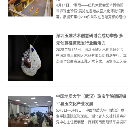
4月14日，“琳琅——纽约大都会艺术博物馆
世界珠宝珍藏”展览在香港故宫文化博物馆揭
幕。展览汇集约200件首次在香港亮相的纽约
大都会艺术博物馆...
深圳玉雕艺术创意研讨会成功举办 多
元创意碰撞激发行业新活力
2025年5月28日，深圳玉雕艺术创意研讨会
在深圳市玉甸园艺术品有限公司圆满举行。本
次研讨会由资深玉雕艺术专家、深圳市工艺美
术行业协会玉文化...
中国地质大学（武汉）珠宝学院调研镇
平县玉文化产业发展
5月6日—5月9日，中国地质大学（武汉）珠
宝学院副院长张荣红、湖北省人文社科重点研
究中心主任杨明星一行到河南南阳镇平县调研
玉文化产业发展情况...