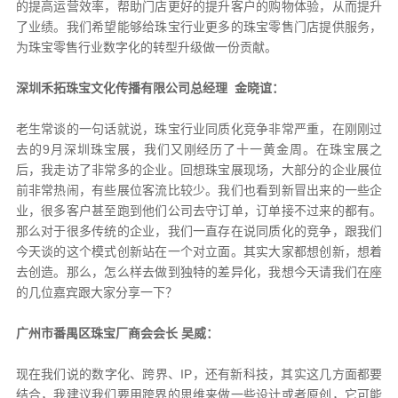
的提高运营效率，帮助门店更好的提升客户的购物体验，从而提升
了业绩。我们希望能够给珠宝行业更多的珠宝零售门店提供服务，
为珠宝零售行业数字化的转型升级做一份贡献。
深圳禾拓珠宝文化传播有限公司总经理 金晓谊：
老生常谈的一句话就说，珠宝行业同质化竞争非常严重，在刚刚过
去的9月深圳珠宝展，我们又刚经历了十一黄金周。在珠宝展之
后，我走访了非常多的企业。回想珠宝展现场，大部分的企业展位
前非常热闹，有些展位客流比较少。我们也看到新冒出来的一些企
业，很多客户甚至跑到他们公司去守订单，订单接不过来的都有。
那么对于很多传统的企业，我们一直存在说同质化的竞争，跟我们
今天谈的这个模式创新站在一个对立面。其实大家都想创新，想着
去创造。那么，怎么样去做到独特的差异化，我想今天请我们在座
的几位嘉宾跟大家分享一下？
广州市番禺区珠宝厂商会会长 吴威：
现在我们说的数字化、跨界、IP，还有新科技，其实这几方面都要
结合，我建议我们要用跨界的思维来做一些设计或者原创，它可能