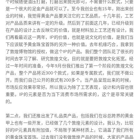
个时候随便油压打磨，打磨出来抛光即可，不需要什么款式，只要
是一个很大的足金产品就可以了。至今我创业也有15年，刚出来创
业的时候，我觉得黄金产品要关注它的工艺品质。十几年前，工艺
对产品品质来讲有一定的升级。然后到了前面这几年，已经升级到
在产品的设计上去反映它的价值，就是材料加上工艺还有设计。我
们再看最近这一两年，IP的价值，也就是说文化的价值，是我们当
下应该赋予黄金珠宝首饰的另外一种价值。去年机缘巧合，我拿到
了敦煌博物馆的授权，做这个IP的产品。我们整个团队花了很长的
时间去学习了解、研究敦煌文化，目的就是要把敦煌文化拓宽。经
过一年时间的准备，今年9月份我们推出了第一个阶段的敦煌文化
产品，整个产品将近300个款式，如果是专属款式，我们就不做公
开。而我们自己公开的款式有200多个。当产品呈现出来的时候，
市场反应效果非常好。所以我认为除了工艺表现，设计和内容也很
重要。IP的元素是否为当下消费市场所需求的，这个是非常关键
的。
第二点，我们还推出发了礼品类产品，包括我们在谷总跨界的黄金
甲上也有一些开发，已经做了几个敦煌元素的设计。我认为，比较
好的IP元素具有附加值，不局限于某种材质上，它涵盖了我们所有
的黄金珠宝首饰。过去我们没有做敦煌产品的时候，大家的产品品