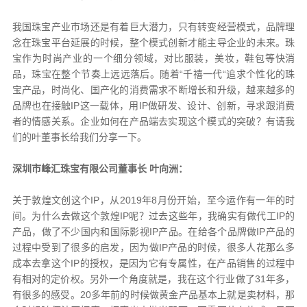
我国珠宝产业市场还是有着巨大潜力，只有转变经营模式，品牌理
念在珠宝平台延展的时候，整个模式创新才能主导企业的未来。珠
宝作为时尚产业的一个细分领域，对比服装，美妆，鞋包等快消
品，珠宝在整个节奏上远远落后。随着“千禧一代“追求个性化的珠
宝产品，时尚化、国产化的消费需求不断增长和升级，越来越多的
品牌也在接触IP这一载体，用IP做研发、设计、创新，寻求跟消费
者的情感关系。企业如何在产品端去实现这个模式的突破？有请我
们的叶董事长给我们分享一下。
深圳市峰汇珠宝有限公司董事长 叶向洲：
关于敦煌文创这个IP，从2019年8月份开始，至今运作有一年的时
间。为什么去做这个敦煌IP呢？过去这些年，我确实有做代工IP的
产品，做了不少国内和国际影视IP产品。在给各个品牌做IP产品的
过程中受到了很多的启发，因为做IP产品的时候，很多人花那么多
成本去拿这个IP的授权，是因为它有专属性，在产品销售的过程中
有相对的定价权。另外一个角度就是，我在这个行业做了31年多，
有很多的感受。20多年前的时候做黄金产品基本上就是卖材料，那