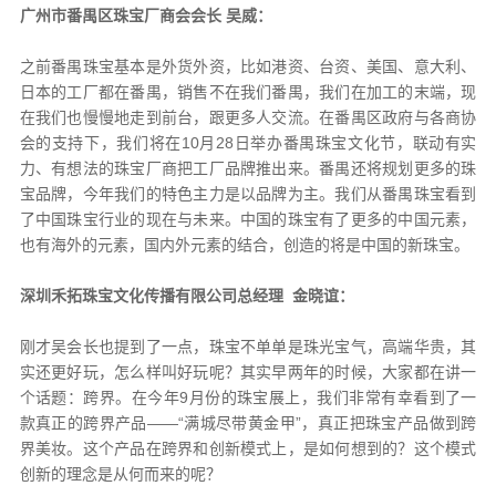
广州市番禺区珠宝厂商会会长 吴威：
之前番禺珠宝基本是外货外资，比如港资、台资、美国、意大利、
日本的工厂都在番禺，销售不在我们番禺，我们在加工的末端，现
在我们也慢慢地走到前台，跟更多人交流。在番禺区政府与各商协
会的支持下，我们将在10月28日举办番禺珠宝文化节，联动有实
力、有想法的珠宝厂商把工厂品牌推出来。番禺还将规划更多的珠
宝品牌，今年我们的特色主力是以品牌为主。我们从番禺珠宝看到
了中国珠宝行业的现在与未来。中国的珠宝有了更多的中国元素，
也有海外的元素，国内外元素的结合，创造的将是中国的新珠宝。
深圳禾拓珠宝文化传播有限公司总经理 金晓谊：
刚才吴会长也提到了一点，珠宝不单单是珠光宝气，高端华贵，其
实还更好玩，怎么样叫好玩呢？其实早两年的时候，大家都在讲一
个话题：跨界。在今年9月份的珠宝展上，我们非常有幸看到了一
款真正的跨界产品——“满城尽带黄金甲”，真正把珠宝产品做到跨
界美妆。这个产品在跨界和创新模式上，是如何想到的？这个模式
创新的理念是从何而来的呢？