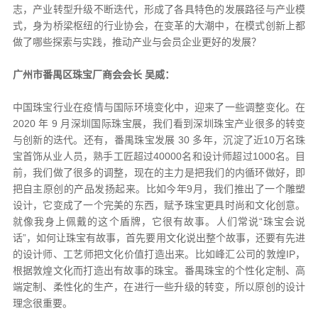
志，产业转型升级不断迭代，形成了各具特色的发展路径与产业模
式，身为桥梁枢纽的行业协会，在变革的大潮中，在模式创新上都
做了哪些探索与实践，推动产业与会员企业更好的发展？
广州市番禺区珠宝厂商会会长 吴威：
中国珠宝行业在疫情与国际环境变化中，迎来了一些调整变化。在
2020 年 9 月深圳国际珠宝展，我们看到深圳珠宝产业很多的转变
与创新的迭代。还有，番禺珠宝发展 30 多年，沉淀了近10万名珠
宝首饰从业人员，熟手工匠超过40000名和设计师超过1000名。目
前，我们做了很多的调整，现在的主力是把我们的内循环做好，即
把自主原创的产品发扬起来。比如今年9月，我们推出了一个雕塑
设计，它变成了一个完美的东西，赋予珠宝更具时尚和文化创意。
就像我身上佩戴的这个盾牌，它很有故事。人们常说“珠宝会说
话”，如何让珠宝有故事，首先要用文化说出整个故事，还要有先进
的设计师、工艺师把文化价值打造出来。比如峰汇公司的敦煌IP，
根据敦煌文化而打造出有故事的珠宝。番禺珠宝的个性化定制、高
端定制、柔性化的生产，在进行一些升级的转变，所以原创的设计
理念很重要。