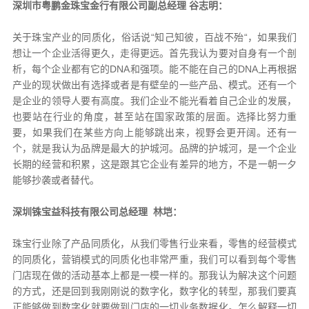
深圳市粤鹏金珠宝金行有限公司副总经理 谷志明：
关于珠宝产业的同质化，俗话说“知己知彼，百战不殆“，如果我们
想让一个企业活得更久，走得更远。首先我认为要对自身有一个剖
析，每个企业都有它的DNA和强项。能不能在自己的DNA上再根据
产业的现状做出有选择或者是有壁垒的一些产品、模式。还有一个
是企业的领导人要有高度。我们企业不能光看着自己企业的发展，
也要站在行业的角度，甚至站在国家政策的层面。选择比努力重
要，如果我们在某些方向上能够跳出来，视野会更开阔。还有一
个，就是我认为品牌是最大的护城河。品牌的护城河，是一个企业
长期的经营和积累，这是跟其它企业有差异的地方，不是一朝一夕
能够抄袭或者替代。
深圳铢宝益科技有限公司总经理 林垲：
珠宝行业除了产品同质化，从我们零售行业来看，零售的经营模式
的同质化，营销模式的同质化也非常严重，我们可以看到每个零售
门店现在做的活动基本上都是一模一样的。那我认为解决这个问题
的方式，还是回到我刚刚说的数字化，数字化的转型，那我们要真
正能够做到数字化就要做到门店的一切业务数据化。怎么解释一切