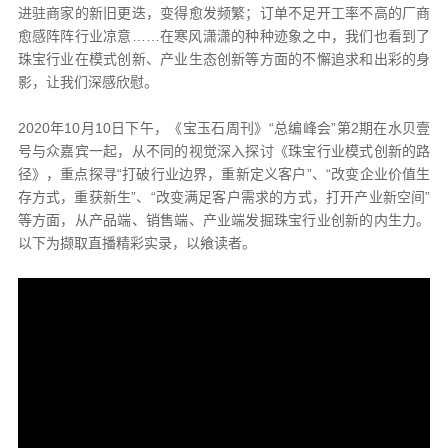
进驻商家的新旧更迭，变得愈发频繁；订单不足开工率不高的厂商
愈感阵阵行业凉意……在寒风潇潇的种种迹象之中，我们也看到了
珠宝行业在模式创新、产业生态创新等方面的不懈追求和出彩的身
影，让我们深感欣慰。
2020年10月10日下午，《宝玉石周刊》“总编峰会”第2期在水贝壹
号与众嘉宾一起，从不同的视觉深入探讨《珠宝行业模式创新的路
径》，重点探寻“打破行业边界，重新定义客户”、“改变企业价值生
存方式，重获新生”、“改变满足客户需求的方式，打开产业新空间”
等方面，从产品端、销售端、产业端发掘珠宝行业创新的内生力。
以下为撷取直播精彩实录，以飨读者。