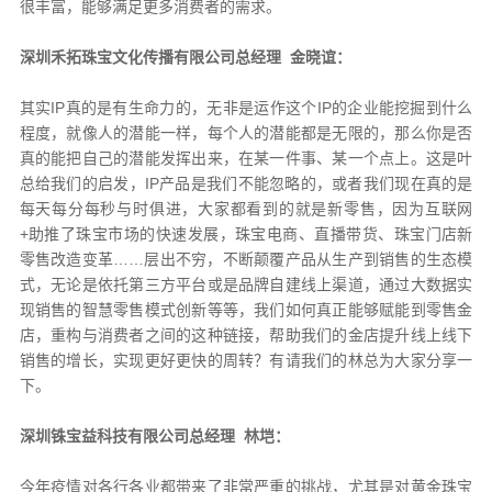
很丰富，能够满足更多消费者的需求。
深圳禾拓珠宝文化传播有限公司总经理 金晓谊：
其实IP真的是有生命力的，无非是运作这个IP的企业能挖掘到什么
程度，就像人的潜能一样，每个人的潜能都是无限的，那么你是否
真的能把自己的潜能发挥出来，在某一件事、某一个点上。这是叶
总给我们的启发，IP产品是我们不能忽略的，或者我们现在真的是
每天每分每秒与时俱进，大家都看到的就是新零售，因为互联网
+助推了珠宝市场的快速发展，珠宝电商、直播带货、珠宝门店新
零售改造变革……层出不穷，不断颠覆产品从生产到销售的生态模
式，无论是依托第三方平台或是品牌自建线上渠道，通过大数据实
现销售的智慧零售模式创新等等，我们如何真正能够赋能到零售金
店，重构与消费者之间的这种链接，帮助我们的金店提升线上线下
销售的增长，实现更好更快的周转？有请我们的林总为大家分享一
下。
深圳铢宝益科技有限公司总经理 林垲：
今年疫情对各行各业都带来了非常严重的挑战，尤其是对黄金珠宝