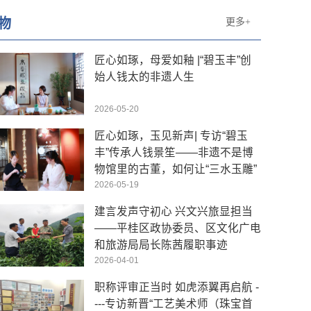
物
更多+
匠心如琢，母爱如釉 |“碧玉丰”创
始人钱太的非遗人生
2026-05-20
匠心如琢，玉见新声| 专访“碧玉
丰”传承人钱景笙——非遗不是博
物馆里的古董，如何让“三水玉雕”
成为年轻人的“心头好”
2026-05-19
建言发声守初心 兴文兴旅显担当
——平桂区政协委员、区文化广电
和旅游局局长陈茜履职事迹
2026-04-01
职称评审正当时 如虎添翼再启航 -
---专访新晋“工艺美术师（珠宝首