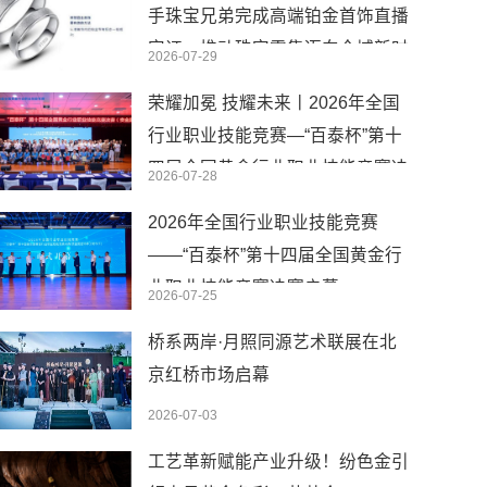
手珠宝兄弟完成高端铂金首饰直播
实证，推动珠宝零售迈向全域新时
2026-07-29
代
荣耀加冕 技耀未来丨2026年全国
行业职业技能竞赛—“百泰杯”第十
四届全国黄金行业职业技能竞赛决
2026-07-28
赛圆满闭幕
2026年全国行业职业技能竞赛
——“百泰杯”第十四届全国黄金行
业职业技能竞赛决赛启幕
2026-07-25
桥系两岸·月照同源艺术联展在北
京红桥市场启幕
2026-07-03
工艺革新赋能产业升级！纷色金引