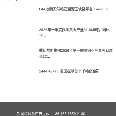
戴比尔斯集团2026年第一季度钻石产量强劲增
长17...
1444.49吨！我国探明首个千吨级金矿
新闻爆料及广告投放：+86 188 1859 2180
Website：http://www.zbcynews.com
地址：深圳市罗湖区翠竹路黄金珠宝产业集聚基地公共服务平台317
Add：317 Public Service Platform of Cuizhu Road Gold and
Jewelry Industry Agglomeration Base,
Luohu District, Shenzhen
珠宝产业网法律顾问：潘建忠