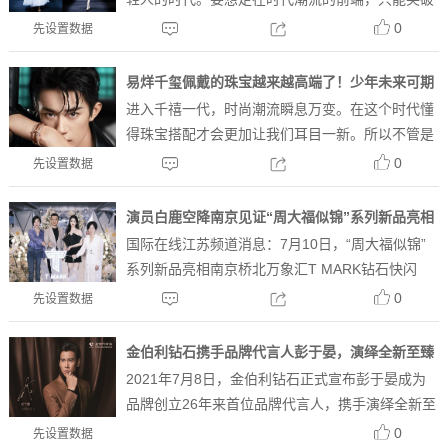
自我！深谙此道的Leysen莱绅通灵，在中国情人节
0
先设置数据
前夕8月12日为我们带来了茜茜之星系列新品发布
会。与新晋全球品牌大使Justin黄明昊一起，为...
易烊千玺佩戴的珠宝越来越高端了！少年未来可期
进入千禧一代，时尚潮流瞬息万变。在这个时代懂
啊
得珠宝搭配才会更加让我们耳目一新。所以不管是
娱乐圈还是普通职场人士，珠宝首饰早已成为了他
0
先设置数据
们的出街必备。明星们更是佩戴出了花样气质！其
实每个明星的气质不一样，他选择佩戴的首饰风格
演员白鹿空降南京见证“周大福似锦”系列新品亮相
也完全不同，下面我们...
国际在线江苏频道消息：7月10日，“周大福似锦”
系列新品亮相南京桥北万象汇T MARK钻石快闪
店，青年演员白鹿佩戴“周大福似锦”系列新品现身
0
先设置数据
现场，与嘉宾和粉丝们进行互动体验。“周大福似
锦”系列产品以花朵造型为设计的主要元素，产品
金伯利钻石携手品牌代言人彭于晏，演绎全新至臻
将小雏菊的清...
2021年7月8日，金伯利钻石正式宣布彭于晏成为
Charisma系列大片
品牌创立26年来首位品牌代言人，携手演绎全新至
臻Charisma系列广告大片，多面耀眼，探索无限
0
先设置数据