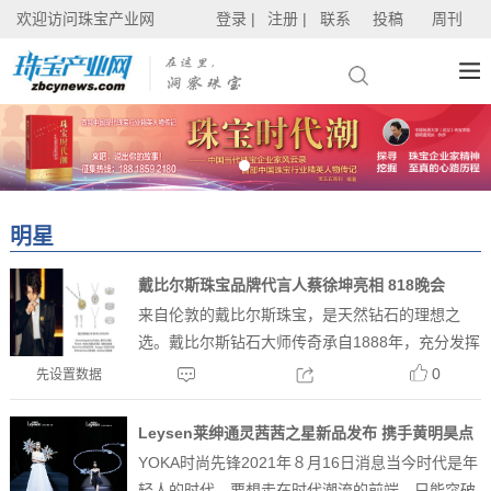
欢迎访问珠宝产业网
登录 |
注册 |
联系
投稿
周刊
明星
戴比尔斯珠宝品牌代言人蔡徐坤亮相 818晚会
来自伦敦的戴比尔斯珠宝，是天然钻石的理想之
选。戴比尔斯钻石大师传奇承自1888年，充分发挥
自身的知识和专长，引导顾客深入探索璀璨夺目的
0
先设置数据
钻石珠宝世界，找到那颗专属于他们的天然美钻。
戴比尔斯品牌代言人蔡徐坤身戴De Beers
Leysen莱绅通灵茜茜之星新品发布 携手黄明昊点
Jeweller...
YOKA时尚先锋2021年８月16日消息当今时代是年
亮王室探秘之旅
轻人的时代。要想走在时代潮流的前端，只能突破