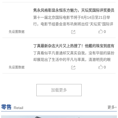
魅力，表达自我主张，与金伯利钻石共同开启高品
质钻石之旅，书写璀璨新篇章。追求极致，诠释先
隽永风格彰显永恒东方魅力，天坛奖国际评奖委员
锋态度工...
第十一届北京国际电影节将于8月14日至21日举
会主席巩俐佩戴卡地亚珠宝领衔北京国际电影节
行，电影节组委会宣布巩俐将出任“天坛奖”国际评
奖委员会主席，并同时发布了官方宣传海报。作为
0
先设置数据
北京国际电影节天坛奖首位女性评委主席，海报上
的巩俐展现出含蓄中蕴藏迷人魅力的标志性微笑，
丁真最新杂志大片又上热搜了！他戴的珠宝到底有
绽放恒久不变的东...
丁真看似平凡普通却又真实自我，没有华丽的装扮
什么魅力
却展现出了生活中的平凡与率真，清澈明亮的眼
神，更是为他增添了几分天然的灵气。他的淳朴与
0
先设置数据
野性，不管是拍大片还是在节目里还是在红毯上，
总是能吸引到大众的视线，不得不说大众的眼光是
雪亮的，民选帅哥就是不...
零售
更多+
Retail