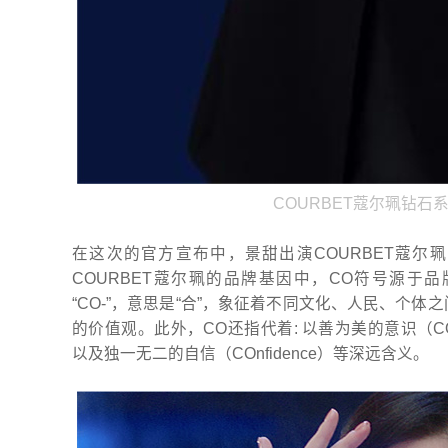
COURBET蔻尔珮钻石
在这次的官方宣布中，景甜出演COURBET蔻尔
COURBET蔻尔珮的品牌基因中，CO符号源于
“CO-”，意思是“合”，象征着不同文化、人民、个
的价值观。此外，CO还指代着: 以善为美的意识（COns
以及独一无二的自信（COnfidence）等深远含义。