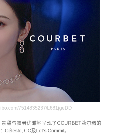
.com/7514835237/L681jgeDD
景甜与舞者优雅地呈现了COURBET蔻尔珮的
e, CO及Let’s Commit。