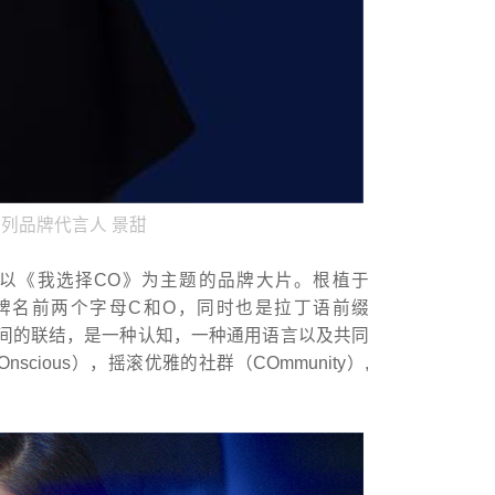
系列品牌代言人 景甜
珮以《我选择CO》为主题的品牌大片。根植于
品牌名前两个字母C和O，同时也是拉丁语前缀
体之间的联结，是一种认知，一种通用语言以及共同
cious），摇滚优雅的社群（COmmunity）,