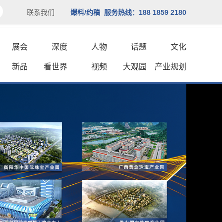
联系我们
爆料/约稿 服务热线：188 1859 2180
展会
深度
人物
话题
文化
新品
看世界
视频
大观园
产业规划