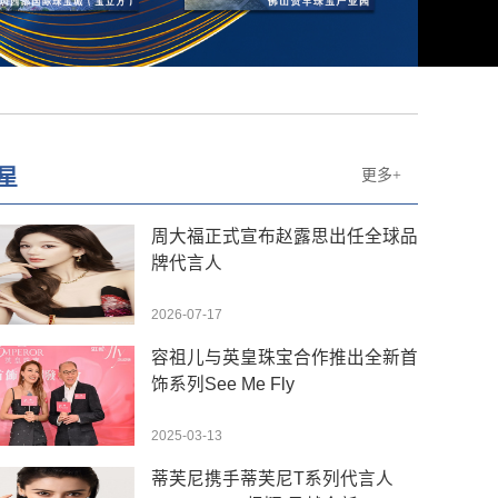
星
更多+
周大福正式宣布赵露思出任全球品
牌代言人
2026-07-17
容祖儿与英皇珠宝合作推出全新首
饰系列See Me Fly
2025-03-13
蒂芙尼携手蒂芙尼T系列代言人