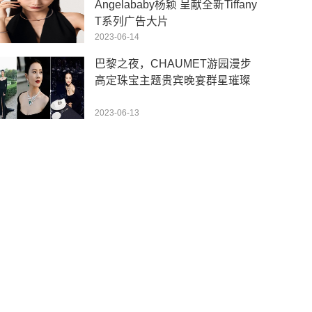
Angelababy杨颖 呈献全新Tiffany
T系列广告大片
2023-06-14
巴黎之夜，CHAUMET游园漫步
高定珠宝主题贵宾晚宴群星璀璨
2023-06-13