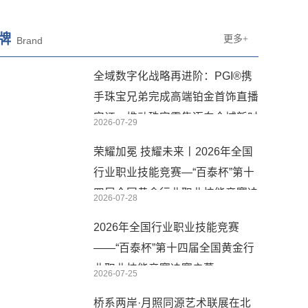
牌
更多+
Brand
全域数字化战略再进阶：PGI®携
手珠宝兄弟完成高端铂金首饰直播
实证，推动珠宝零售迈向全域新时
2026-07-29
代
荣耀加冕 技耀未来丨2026年全国
行业职业技能竞赛—“百泰杯”第十
四届全国黄金行业职业技能竞赛决
2026-07-28
赛圆满闭幕
2026年全国行业职业技能竞赛
——“百泰杯”第十四届全国黄金行
业职业技能竞赛决赛启幕
2026-07-25
桥系两岸·月照同源艺术联展在北