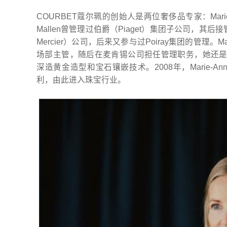
COURBET蔻尔珮的创始人是两位奢侈品专家：Marie-Ann W
Mallen曾管理过伯爵（Piaget）集团子公司，其后
Mercier）公司，后来又参与过Poiray集团的管理。Mar
场部主管，随后在麦肯锡公司担任管理职务，她还是瑞
深造黄金造型和宝石镶嵌技术。2008年，Marie
利，由此进入珠宝行业。