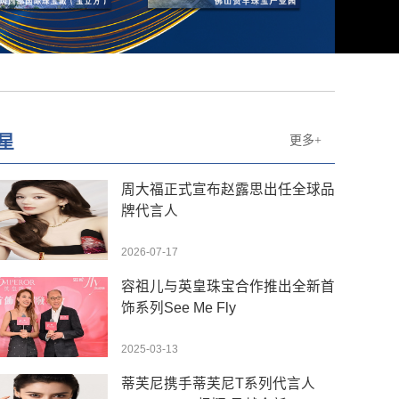
星
更多+
周大福正式宣布赵露思出任全球品
牌代言人
2026-07-17
容祖儿与英皇珠宝合作推出全新首
饰系列See Me Fly
2025-03-13
蒂芙尼携手蒂芙尼T系列代言人