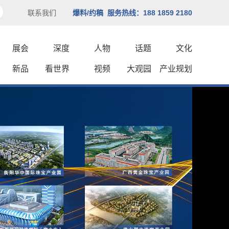
联系我们
爆料/约稿 服务热线：188 1859 2180
展会
深度
人物
话题
文化
新品
看世界
视频
大观园
产业规划