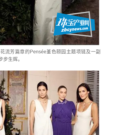
套系万花流芳篇章的Pensée堇色颐园主题项链及一副
伴，步步生辉。