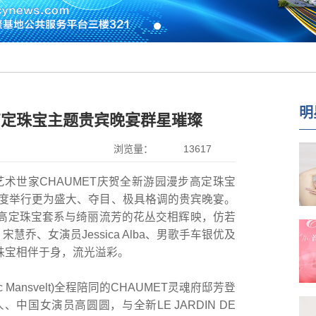
明
高定珠宝主题贵宾晚宴群星璀璨
浏览量：
13617
艺术世家CHAUMET庆贺全新游园漫步高定珠宝
再度举行更为盛大、夺目、极具格调的贵宾晚宴。
新高定珠宝套系与绮丽流芳的花丛交相辉映，仿若
慧乔、女演员Jessica Alba、男歌手车银优及
熠耀珠宝相伴于身，流光溢彩。
c Mansvelt)全程陪同的CHAUMET灵魂府邸芳登
中国女演员高圆圆，与全新LE JARDIN DE