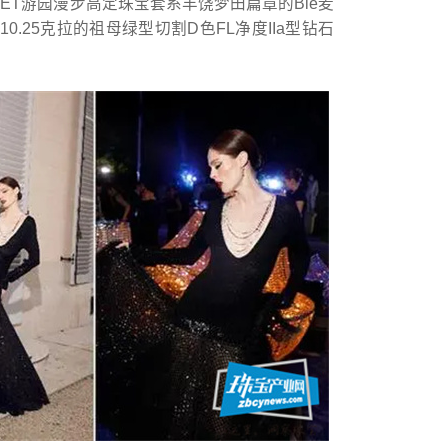
 CHAUMET游园漫步高定珠宝套系丰饶梦田篇章的Blé麦
.25克拉的祖母绿型切割D色FL净度IIa型钻石