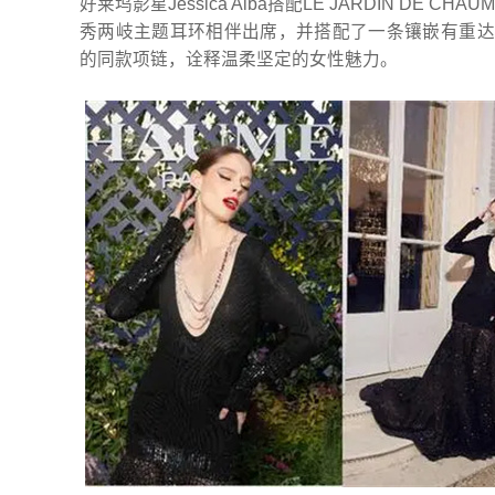
好莱坞影星Jessica Alba搭配LE JARDIN DE
秀两岐主题耳环相伴出席，并搭配了一条镶嵌有重达10
的同款项链，诠释温柔坚定的女性魅力。