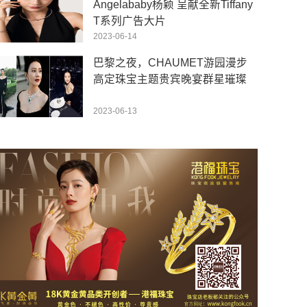
Angelababy杨颖 呈献全新Tiffany
T系列广告大片
2023-06-14
巴黎之夜，CHAUMET游园漫步
高定珠宝主题贵宾晚宴群星璀璨
2023-06-13