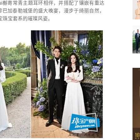
Gui槲寄常青主题耳环相伴，并搭配了镶嵌有重达
巴黎巴加泰勒城堡的盛大晚宴，漫步于绮丽自然，
高定珠宝套系的璀璨风姿。