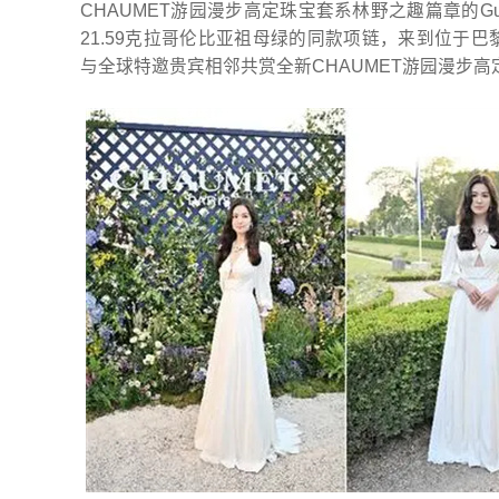
CHAUMET游园漫步高定珠宝套系林野之趣篇章的
21.59克拉哥伦比亚祖母绿的同款项链，来到位于
与全球特邀贵宾相邻共赏全新CHAUMET游园漫步