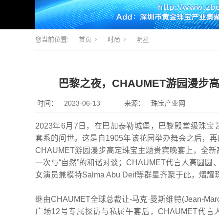
您当前位置:
首页
时尚
明星
巴黎之夜，CHAUMET游园漫步
时间：
2023-06-13
来源：
珠宝产业网
2023年6月7日，在巴加泰勒城堡，巴黎殿堂级珠宝
套系的问世。这是自1905年该花园举办舞会之后，
CHAUMET游园漫步高定珠宝主题贵宾晚宴上，全
一次与“自然”的和谐对谈；CHAUMET代言人高圆圆、宋
女演员兼模特Salma Abu Deif等群星齐聚于此，
继由CHAUMET全球总裁让-马克·曼斯维特(Jean-Mar
广场12号专属探访与私属午宴后，CHAUMET代言人、