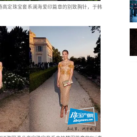
MET 瀚海史诗高定珠宝套系澜海爱印篇章的别致胸针，于韩