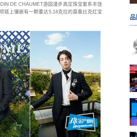
DIN DE CHAUMET游园漫步高定珠宝套系丰饶
相伴，项链上镶嵌有一颗重达5.18克拉的莫桑比克红宝
品
。