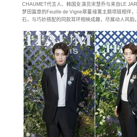
CHAUMET代言人、韩国女演员宋慧乔与来自LE JAR
梦田篇章的Feuille de Vigne翠蔓缘篱主题项链
石，与巧妙搭配的同款耳环相映成趣，尽展动人风韵