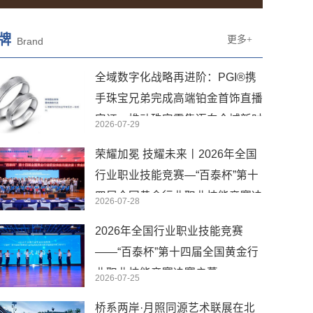
牌
更多+
Brand
全域数字化战略再进阶：PGI®携
手珠宝兄弟完成高端铂金首饰直播
实证，推动珠宝零售迈向全域新时
2026-07-29
代
荣耀加冕 技耀未来丨2026年全国
行业职业技能竞赛—“百泰杯”第十
四届全国黄金行业职业技能竞赛决
2026-07-28
赛圆满闭幕
2026年全国行业职业技能竞赛
——“百泰杯”第十四届全国黄金行
业职业技能竞赛决赛启幕
2026-07-25
桥系两岸·月照同源艺术联展在北