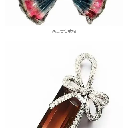
西瓜碧玺戒指