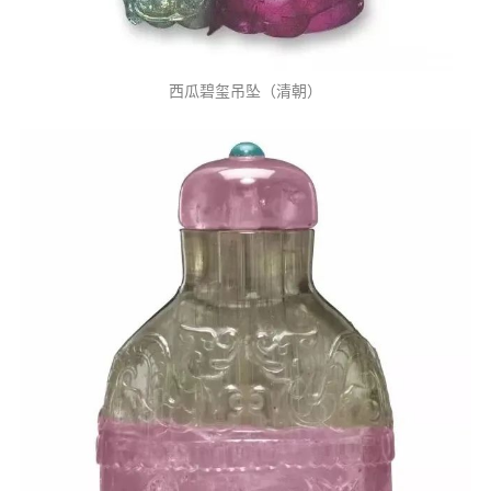
西瓜碧玺吊坠（清朝）