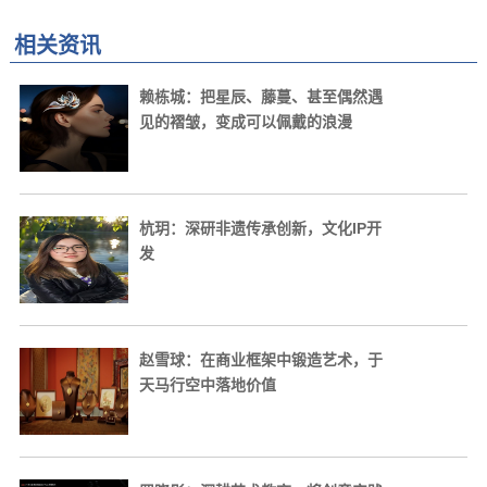
相关资讯
赖栋城：把星辰、藤蔓、甚至偶然遇
见的褶皱，变成可以佩戴的浪漫
杭玥：深研非遗传承创新，文化IP开
发
赵雪球：在商业框架中锻造艺术，于
天马行空中落地价值