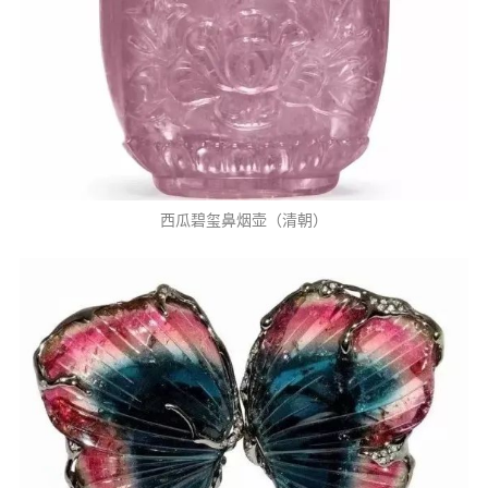
西瓜碧玺鼻烟壶（清朝）