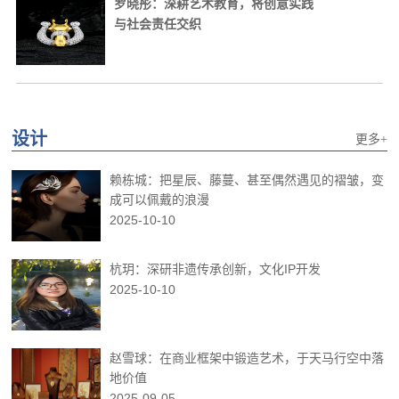
罗晓彤：深耕艺术教育，将创意实践
与社会责任交织
设计
更多+
赖栋城：把星辰、藤蔓、甚至偶然遇见的褶皱，变
成可以佩戴的浪漫
2025-10-10
杭玥：深研非遗传承创新，文化IP开发
2025-10-10
赵雪球：在商业框架中锻造艺术，于天马行空中落
地价值
2025-09-05