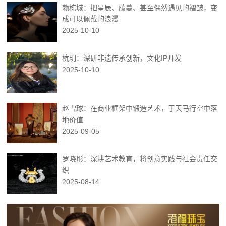
赖栋城：把星辰、藤蔓、甚至偶然遇见的褶皱，变
成可以佩戴的浪漫
2025-10-10
杭玥：深研非遗传承创新，文化IP开发
2025-10-10
赵雪球：在商业框架中锻造艺术，于天马行空中落
地价值
2025-09-05
罗晓彤：深耕艺术教育，将创意实践与社会责任交
织
2025-08-14