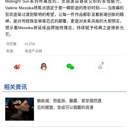
Midnight Sun系列所展现的，灵感源自昼夜交织的永恒魅力，
Valérie Messika将焦点锁定于那一瞬即逝的奇妙时刻——当夜幕的
狂欢逐渐过渡到黎明的希望，让每一件作品都彰显着新潮创新的精
神，是对传统珠宝审美范式的颠覆，更是对未来风格的大胆预言，
预示着Messika将延续品牌独特理念，持续赋予经典之姿焕新光
芒。
浏览量：
41258
来源：
珠宝产业网
0
相关资讯
赖栋城：把星辰、藤蔓、甚至偶然遇
见的褶皱，变成可以佩戴的浪漫