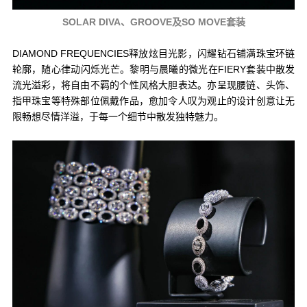
SOLAR DIVA、GROOVE及SO MOVE套装
DIAMOND FREQUENCIES释放炫目光影，闪耀钻石铺满珠宝环链
轮廓，随心律动闪烁光芒。黎明与晨曦的微光在FIERY套装中散发
流光溢彩，将自由不羁的个性风格大胆表达。亦呈现腰链、头饰、
指甲珠宝等特殊部位佩戴作品，愈加令人叹为观止的设计创意让无
限畅想尽情洋溢，于每一个细节中散发独特魅力。