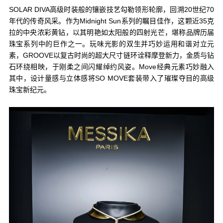
SOLAR DIVA高级时装般的镶嵌技艺勾勒领形轮廓，回溯20世纪70
年代的传奇风采。作为Midnight Sun系列的瞩目佳作，这颗近35克
拉的中央浓彩黄钻，以其明艳如太阳般的四射光芒，堪称品牌历届
珠宝系列中的巨作之一。玩味光影的双生并巧妙运用和谐对立元
素，GROOVE以复古时尚的超大尺寸链环诠释摩登新力，金质与钻
石环绕相映，于刚柔之间闪耀绰约风姿。Move经典元素巧妙融入
其中，设计量感与立体感将SO MOVE套装带入了璀璨夺目的高级
珠宝新纪元。